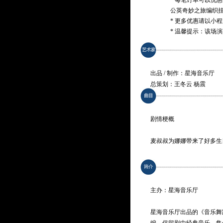
* 每笔订单可以优
公英奇妙之旅编织
* 更多优惠请以小
* 温馨提示：该场
出品 / 制作：星海音乐厅
总策划：王冬云 杨震
总监制：谭伟
制作统筹：于新冶 王丹妮
传播策划：罗倩文
剧情梗概
宣传推广：谢奕娟 梁韵琪 
麦叔叔为娜娜带来了好多生
编导：钟向霖
国。糖葫芦、冰淇淋、桂花
剧本改编：王丹妮 米立
爱的糖果仙子，爱搞破坏的
音乐设计：吴泽华
吧！
舞蹈设计：俞亚男
主办：星海音乐厅
灯光舞美设计：刘诗豪
作为儿童音乐启蒙的经典曲
多媒体设计：薛楚颖
海音乐厅出品的“音乐舞蹈
星海音乐厅出品的《音乐舞
服装设计：李红
剧中既保留了原作中的经典