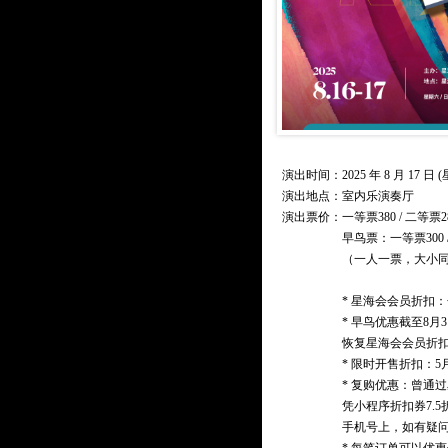
演出时间：2025 年 8 月 17 日 (星
演出地点：室内乐演奏厅
演出票价：
一等票380 / 二等票2
早鸟票：一等票300 /
（一人一票，大小
* 星海会会员折扣：
* 早鸟优惠截至8
恢复星海会会员折
* 限时开售折扣：5
* 复购优惠：曾通
凭小程序折扣券7.
手机号上，如有疑