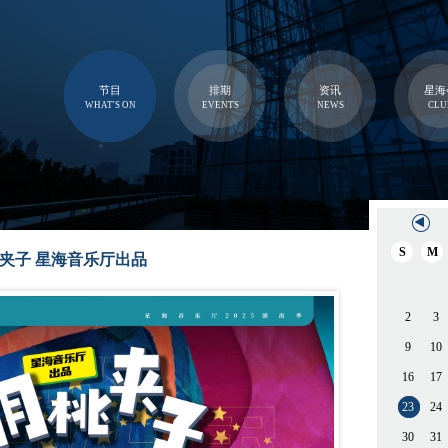
节目
排期
资讯
星海
WHAT'S ON
EVENTS
NEWS
CLU
S
M
夹子 星海音乐厅出品
2
3
9
10
16
17
23
24
30
31