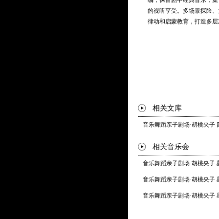
编，保留剧中经典音乐，集
化妆：魏安敏
新展现。《胡桃夹子进行曲
的视听享受。多场景探险、
曲》《芦笛舞曲》《花之圆
律动和启蒙教育，打造多层
舞监：任妍菲 丁芳芳 李东
舞台技术统筹：王建宏
灯光音响执行：彭小珊 麦
演员：
黄家欣 饰 葛娜娜
王联明 饰 胡桃夹子
米立 饰 麦叔叔 / 老鼠王
相关文库
林嘉敏 饰 糖果仙子
川明 饰 入梦小精灵
音乐舞蹈亲子剧场·胡桃夹子
吴梓岚 饰 入梦小精灵
相关音乐会
配乐录制阵容：
音乐舞蹈亲子剧场·胡桃夹子
录制地点：星海音乐厅
乐队首席 / 第一小提琴：
音乐舞蹈亲子剧场·胡桃夹子
第二小提琴：李叶波（一级
音乐舞蹈亲子剧场·胡桃夹子
中提琴：叶凯英（国一级演
大提琴：于萍（广州交响乐
长笛：周炎（广州交响乐团