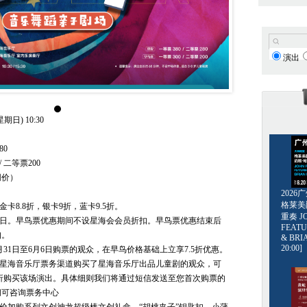
演出
期日) 10:30
80
 二等票200
同价）
202
格莱美爵士
金卡8.8折，银卡9折，蓝卡9.5折。
重奏 JO
月3日。早鸟票优惠期间不设星海会会员折扣。早鸟票优惠结束后
FEATU
扣。
& BRI
20:00]
月31日至6月6日购票的观众，在早鸟价格基础上立享7.5折优惠。
过星海音乐厅票务渠道购买了星海音乐厅出品儿童剧的观众，可
5折购买该场演出。具体细则我们将通过短信发送至您首次购票的
问可咨询票务中心