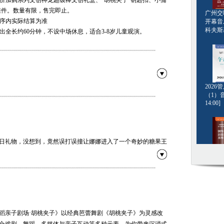
惠价加购系列文创神龙超级棒文创礼盒、“胡桃夹子”钥匙扣、小蒲
挂件。数量有限，售完即止。
广州交响
程序内实际结算为准
开幕音
科夫斯基[
演出全长约60分钟，不设中场休息，适合3-8岁儿童观演。
202
（1）音
14:00]
廖莹莹 王亚雯
日礼物，没想到，竟然误打误撞让娜娜进入了一个奇妙的糖果王
糕……好多美味，可是，哪里有点不对劲？勇敢的胡桃夹子，可
钢琴名
老鼠王……是朋友还是敌人？娜娜都遇见了什么？快来现场揭晓
·格斯坦
20:00]
目，《胡桃夹子》组曲中的每首乐曲都风格迥异、各具特色。星
亲子剧场·胡桃夹子”以经典芭蕾舞剧《胡桃夹子》为灵感改编，
蹈亲子剧场·胡桃夹子》以经典芭蕾舞剧《胡桃夹子》为灵感改
段落，又以一种孩子们乐于接受的形式、视听结合的丰富层次重