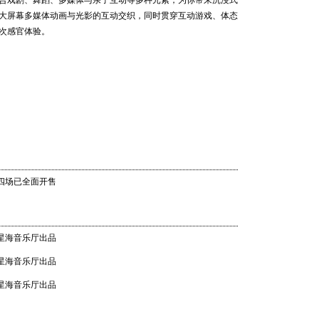
合戏剧、舞蹈、多媒体与亲子互动等多种元素，为你带来沉浸式
》《糖果仙子舞曲》《特列帕克舞曲》《中国舞曲》《阿拉伯舞
202
大屏幕多媒体动画与光影的互动交织，同时贯穿互动游戏、体态
世界音乐
舞曲》……多首经典作品将在剧中出现。
次感官体验。
Shankar
城
家豪
汉努·
乐团 20
21 20:0
 四场已全面开售
畅响湾
乐团经典
 星海音乐厅出品
06 20:0
张毅（广州交响乐团首席、一级演奏员）
 星海音乐厅出品
演奏员）
 星海音乐厅出品
奏员）
团声部首席、一级演奏员）
声部首席）