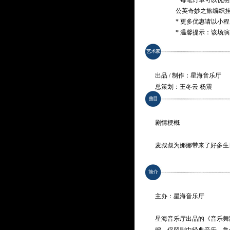
* 每笔订单可以优
公英奇妙之旅编织
* 更多优惠请以小
* 温馨提示：该场
出品 / 制作：星海音乐厅
总策划：王冬云 杨震
总监制：谭伟
制作统筹：于新冶 王丹妮
传播策划：罗倩文
剧情梗概
宣传推广：谢奕娟 梁韵琪 
麦叔叔为娜娜带来了好多生
编导：钟向霖
国。糖葫芦、冰淇淋、桂花
剧本改编：王丹妮 米立
爱的糖果仙子，爱搞破坏的
音乐设计：吴泽华
吧！
舞蹈设计：俞亚男
主办：星海音乐厅
灯光舞美设计：刘诗豪
作为儿童音乐启蒙的经典曲
多媒体设计：薛楚颖
海音乐厅出品的“音乐舞蹈
星海音乐厅出品的《音乐舞
服装设计：李红
剧中既保留了原作中的经典