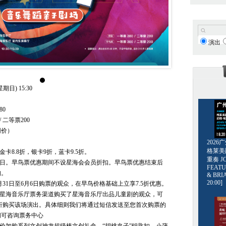
演出
期日) 15:30
80
 二等票200
同价）
202
格莱美爵士
金卡8.8折，银卡9折，蓝卡9.5折。
重奏 JO
月3日。早鸟票优惠期间不设星海会会员折扣。早鸟票优惠结束后
FEATU
扣。
& BRI
20:00]
月31日至6月6日购票的观众，在早鸟价格基础上立享7.5折优惠。
过星海音乐厅票务渠道购买了星海音乐厅出品儿童剧的观众，可
5折购买该场演出。具体细则我们将通过短信发送至您首次购票的
问可咨询票务中心