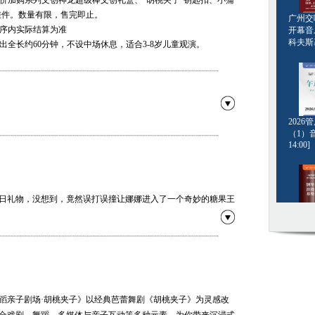
惠价加购系列文创神龙超级棒文创礼盒、“胡桃夹子”钥匙扣、小蒲
挂件。数量有限，售完即止。
广州交响
程序内实际结算为准
开幕音
科夫斯基[
演出全长约60分钟，不设中场休息，适合3-8岁儿童观演。
202
（1）音
14:00]
廖莹莹 王亚雯
日礼物，没想到，竟然误打误撞让娜娜进入了一个奇妙的糖果王
糕……好多美味，可是，哪里有点不对劲？勇敢的胡桃夹子，可
钢琴名
老鼠王……是朋友还是敌人？娜娜都遇见了什么？快来现场揭晓
·格斯坦
20:00]
目，《胡桃夹子》组曲中的每首乐曲都风格迥异、各具特色。星
亲子剧场·胡桃夹子”以经典芭蕾舞剧《胡桃夹子》为灵感改编，
蹈亲子剧场·胡桃夹子》以经典芭蕾舞剧《胡桃夹子》为灵感改
段落，又以一种孩子们乐于接受的形式、视听结合的丰富层次重