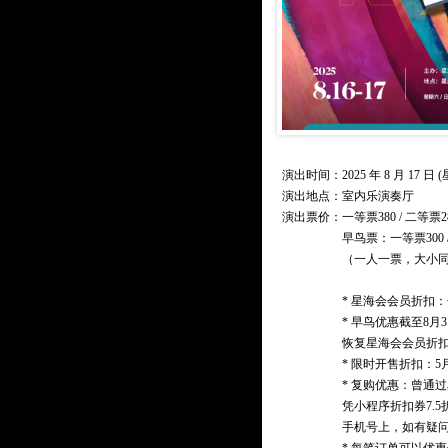
演出时间：2025 年 8 月 17 日 (星
演出地点：室内乐演奏厅
演出票价：
一等票380 / 二等票2
早鸟票：一等票300 /
（一人一票，大小
* 星海会会员折扣：
* 早鸟优惠截至8
恢复星海会会员折
* 限时开售折扣：5
* 复购优惠：曾通
凭小程序折扣券7.
手机号上，如有疑