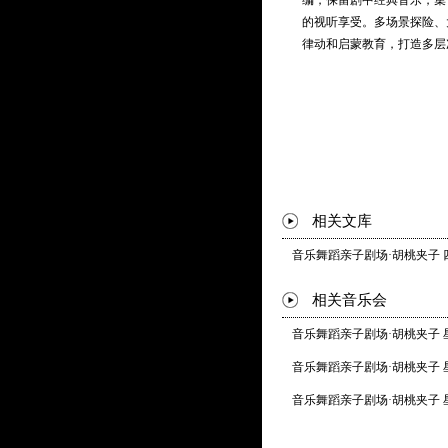
编，保留剧中经典音乐，集
化妆：魏安敏
新展现。《胡桃夹子进行曲
的视听享受。多场景探险、
曲》《芦笛舞曲》《花之圆
律动和启蒙教育，打造多层
舞监：任妍菲 丁芳芳 李东
舞台技术统筹：王建宏
灯光音响执行：彭小珊 麦
演员：
黄家欣 饰 葛娜娜
王联明 饰 胡桃夹子
米立 饰 麦叔叔 / 老鼠王
相关文库
林嘉敏 饰 糖果仙子
川明 饰 入梦小精灵
音乐舞蹈亲子剧场·胡桃夹子
吴梓岚 饰 入梦小精灵
相关音乐会
配乐录制阵容：
音乐舞蹈亲子剧场·胡桃夹子
录制地点：星海音乐厅
乐队首席 / 第一小提琴：
音乐舞蹈亲子剧场·胡桃夹子
第二小提琴：李叶波（一级
音乐舞蹈亲子剧场·胡桃夹子
中提琴：叶凯英（国一级演
大提琴：于萍（广州交响乐
长笛：周炎（广州交响乐团