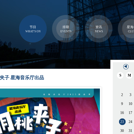
节目
排期
资讯
星海
WHAT'S ON
EVENTS
NEWS
CLU
S
M
夹子 星海音乐厅出品
2
3
9
10
16
17
23
24
30
31