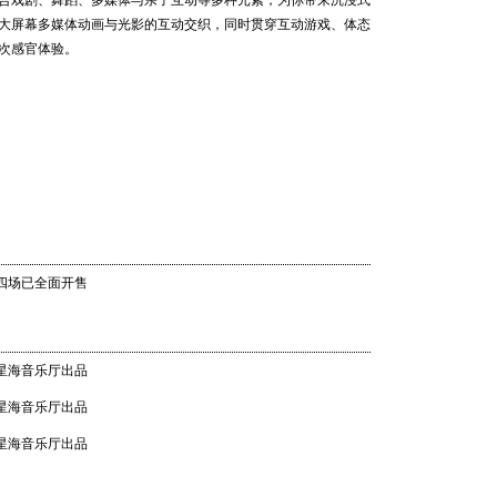
合戏剧、舞蹈、多媒体与亲子互动等多种元素，为你带来沉浸式
》《糖果仙子舞曲》《特列帕克舞曲》《中国舞曲》《阿拉伯舞
202
大屏幕多媒体动画与光影的互动交织，同时贯穿互动游戏、体态
世界音乐
舞曲》……多首经典作品将在剧中出现。
次感官体验。
Shankar
城
家豪
汉努·
乐团 20
21 20:0
 四场已全面开售
畅响湾
乐团经典
 星海音乐厅出品
06 20:0
张毅（广州交响乐团首席、一级演奏员）
 星海音乐厅出品
演奏员）
 星海音乐厅出品
奏员）
团声部首席、一级演奏员）
声部首席）