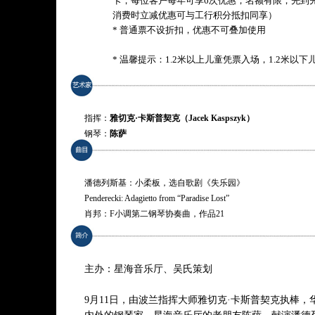
卡，每位客户每年可享6次优惠，名额有限，先到
消费时立减优惠可与工行积分抵扣同享）
* 普通票不设折扣，优惠不可叠加使用
* 温馨提示：1.2米以上儿童凭票入场，1.2米以
指挥：
雅切克·卡斯普契克（Jacek Kaspszyk）
钢琴：
陈萨
演奏：
华沙爱乐乐团（Warsaw Philharmonic Orchestra）
潘德列斯基：小柔板，选自歌剧《失乐园》
Penderecki: Adagietto from “Paradise Lost”
肖邦：F小调第二钢琴协奏曲，作品21
Chopin: Piano Concerto No. 2 in F minor, Op. 21
德沃夏克：E小调第九交响曲“自新大陆”，作品95
Dvořák: Symphony No. 9 in E minor, Op. 95, B. 178 “From the Ne
主办：星海音乐厅、吴氏策划
* 曲目以演出现场为准
9月11日，由波兰指挥大师雅切克·卡斯普契克执棒