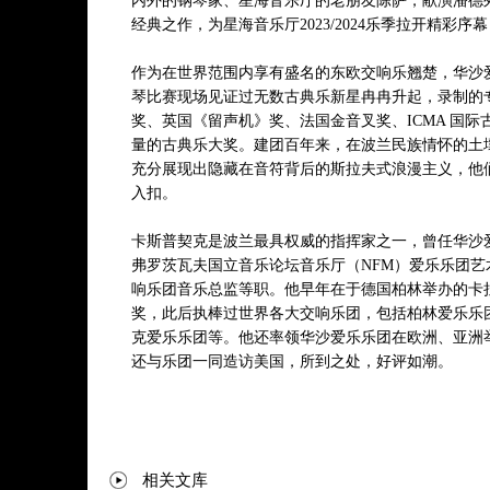
内外的钢琴家、星海音乐厅的老朋友陈萨，献演潘德
经典之作，为星海音乐厅2023/2024乐季拉开精彩序
作为在世界范围内享有盛名的东欧交响乐翘楚，华沙
琴比赛现场见证过无数古典乐新星冉冉升起，录制的
奖、英国《留声机》奖、法国金音叉奖、ICMA 国
量的古典乐大奖。建团百年来，在波兰民族情怀的土
充分展现出隐藏在音符背后的斯拉夫式浪漫主义，他
入扣。
卡斯普契克是波兰最具权威的指挥家之一，曾任华沙
弗罗茨瓦夫国立音乐论坛音乐厅（NFM）爱乐乐团艺
响乐团音乐总监等职。他早年在于德国柏林举办的卡
奖，此后执棒过世界各大交响乐团，包括柏林爱乐乐
克爱乐乐团等。他还率领华沙爱乐乐团在欧洲、亚洲
还与乐团一同造访美国，所到之处，好评如潮。
相关文库