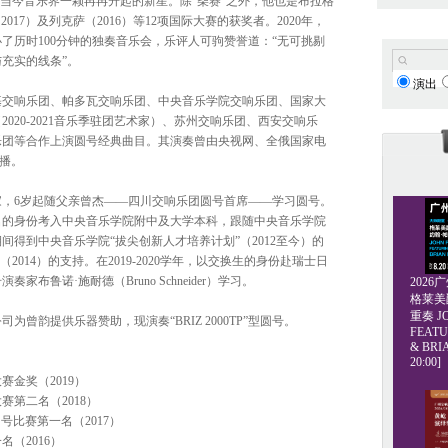
为当今音乐界一颗冉冉升起的新星。除“柴赛”之外，他也是布拉格
orcia（2017）及列克萨（2016）等12项国际大赛的获奖者。2020年，
了历时100分钟的独奏音乐会，乐评人可驹赞誉道：“无可挑剔
充实的线条”。
演出
基交响乐团、帕多瓦交响乐团、中央音乐学院交响乐团、国家大
020-2021音乐季驻团艺术家）、苏州交响乐团、西安交响乐
乐团等合作上演圆号经典曲目。其演奏曾由央视网、全俄国家电
转播。
世家，6岁起随父亲曾杰——四川交响乐团圆号首席——学习圆号。
第一名的身份考入中央音乐学院附中及大学本科，跟随中央音乐学院
间得到中央音乐学院“拔尖创新人才培养计划”（2012至今）的
2014）的支持。在2019-2020学年，以交换生的身份赴瑞士日
布鲁诺·施耐德（Bruno Schneider）学习。
202
格莱美爵士
重奏 JO
司为曾韵提供乐器赞助，现演奏“BRIZ 2000TP”型圆号。
FEATU
& BRI
20:00]
金奖（2019）
第二名（2018）
a国际圆号比赛第一名（2017）
（2016）