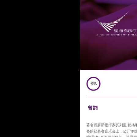
曾韵
著名俄罗斯指挥家瓦列里·捷杰耶夫（
赛的获奖者音乐会上，公开评价