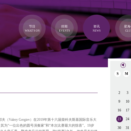
节目
排期
资讯
星海
WHAT'S ON
EVENTS
NEWS
CLU
S
M
2
3
9
10
16
17
23
24
Valery Gergiev）在2019年第十六届柴科夫斯基国际音乐大
其为“一位出色的圆号演奏家”和“本次比赛最大的惊喜”。19岁
30
31