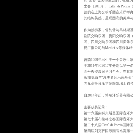
的“柴赛”金奖得主曾韵，被视
之春（2018）、Citta` di P
曾韵在上海交响乐团音乐厅举办
的结构美感，呈现圆润的美声与
作为独奏家，曾韵曾与马林斯
剧院交响乐团、贵阳交响乐团（2
团、四川交响乐团和四川爱乐
视广播公司与Medici.tv等媒体
曾韵1999年出生于一个音乐
于2011年和2017年分别以
圆号教授温泉学习至今。在此期
长期资助与“漫步者音乐家基金”（
内瓦高等音乐学院跟随瑞士圆号演奏家
自2014年起，博瑞泽乐器有限公
主要获奖记录：
第十六届柴科夫斯基国际音乐大赛
第七十届布拉格之春国际音乐大赛
第二十八届Citta` di Porci
第四届列克萨国际圆号比赛第一名