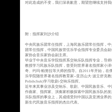
对此造成的不变，我们深表歉意，期望您继续支持我
附：指挥家刘沙介绍
中央民族乐团常任指挥，上海民族乐团常任指挥，中
团常任指挥，中国民族管弦乐学会指挥专业委员会副
家协会音乐家协会副主席。
毕业于中央音乐学院指挥系交响乐队指挥专业，导师
教授学习民族乐队指挥，曾受到世界著名指挥家小泽
奇、约玛·帕努拉等大师的指导。自2011年开始，在
乐学院随世界著名指挥教育家--亚历山大·波立舒克教授(Prof
Polishchuk)学习歌剧-交响乐指挥。
近年来其事业涉及交响乐、歌剧、中国民族音乐、中
作曲家、指挥家、演奏家积极探索中国民族乐队的发
乐队指挥的事业上，其成绩受到中国以及亚洲业界的
新生代民族音乐指挥的杰出代表。