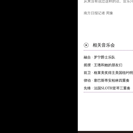
从来没有说过这样的话。音乐只
南方日报记者 周豫
相关音乐会
融合 · 罗宁爵士乐队
摇摆 · 王璁和她的朋友们
前卫 · 格莱美奖得主美国纽约
律动 · 塞巴斯蒂安柏林四重奏
先锋 · 法国SLOTH竖琴三重奏