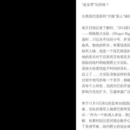
“处女秀”玩些啥？
古典现代混搭和“大咖”新人“碰撞
南方日报记者了解到，“201
——明格斯大乐队（Mingus B
届时，15位乐手玩转小号、萨
曲风、愉悦的即兴，将重现美国
标杆人物，他是一个技艺精湛
他的音乐对于后世而言有着至关
国际的纽约明格斯爵士大乐队。
迎很大程度得益于时间的洗礼，
赶上了……大乐队演奏这样的音
过程中他写的每一个音符，都确
具有个人特色，也因为它的开
影响力也在扩大。它越来越广泛
将于11月1日演出的是来自德
奏，乐队的领军人物塞巴斯蒂安
示：“作为一个欧洲人来说，我
解。你要时刻注意对观众敞开
丁美洲节奏，纽约爵士的混合体