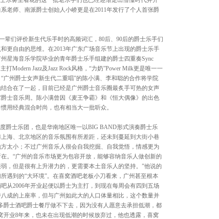
爵士乐雾里看花的这一批老乐手们也已经逐渐走出懵懂时代并开
系老师、南派爵士创始人小峤更是在2011年发行了个人首张爵
老一辈们评价新生代乐手时的高频词汇，80后、90后的爵士乐手们
和更自由的思维。在2013年广东广场音乐节上出现的爵士乐手
州星海音乐学院毕业的青年爵士乐手组建的爵士四重奏Sync
Modern Jazz及Jazz Rock风格，“力奶”Power Milk更是唯一一
“广州爵士女声新生代二重唱”的陈小满、李和聪的合作将学院
地结合在了一起，目前已经是广州爵士音乐圈最炙手可热的女声
窝爵士音乐周。陈小满曾因《麦王争霸》和《恒大偶像》的出色
习惯用经典混合时尚，也有相当大一批听众。
度爵士乐团，也是华南地区唯一以BIG BAND形式演奏爵士乐
与上海、北京地区的音乐氛围有所差距，还未到蔓延到大街小巷
地方太小；不过广州音乐人很会自我挖掘、自我觉悟，情感更为
在。“广州的音乐市场更为包容开放，能够容纳音乐人做创新的
弱，但是很有上升潜力的，更需要本土音乐人的坚持。”他说的
所遇到的“大环境”。在喜窝酒吧老板小刀看来，广州甚至根本
吧从2006年开业起便以爵士为主打，到现在每周会有四到五场
持八成的上座率，但与广州如此大的人口体量相比，这个数量并
多爵士酒吧爵士餐厅做不下去，因为没有人愿意去承担低潮，都
窝开业8年来，也未在出现低潮的时候放弃过，他也透露，喜窝