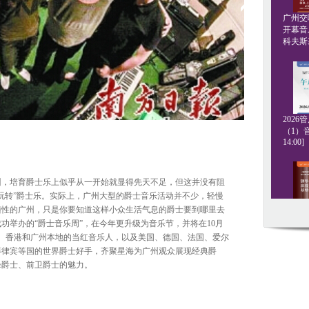
广州交响
开幕音
科夫斯基[
202
（1）音
14:00]
州，培育爵士乐上似乎从一开始就显得先天不足，但这并没有阻
玩转”爵士乐。实际上，广州大型的爵士音乐活动并不少，轻慢
随性的广州，只是你要知道这样小众生活气息的爵士要到哪里去
钢琴名
成功举办的“爵士音乐周”，在今年更升级为音乐节，并将在10月
·格斯坦
北京、香港和广州本地的当红音乐人，以及美国、德国、法国、爱尔
20:00]
菲律宾等国的世界爵士好手，齐聚星海为广州观众展现经典爵
锋爵士、前卫爵士的魅力。