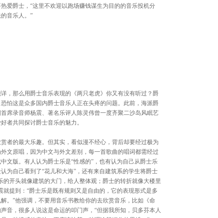
热爱爵士，“这里不欢迎以跑场赚钱谋生为目的的音乐投机分
的音乐人。”
能详，那么用爵士音乐表现的《两只老虎》你又有没有听过？爵
？恐怕这是众多国内爵士音乐人正在头疼的问题。此前，海派爵
国首席录音师杨震、著名乐评人陈灵伟曾一度齐聚二沙岛风眠艺
爱好者共同探讨爵士音乐的魅力。
欣赏者的最大乐趣。但其实，看似漫不经心，背后却要经过极为
为外文原唱，因为中文与外文差别，每一首歌曲的唱词都需经过
中文版。有人认为爵士乐是“性感的”，也有认为自己从爵士乐
认为自己看到了“花儿和大海”，还有来自建筑系的学生将爵士
乐的开头就像建筑的大门，给人整体观；爵士的转折就像大楼里
震就提到：“爵士乐是既有规则又是自由的，它的表现形式是多
解。”他强调，不要用音乐书教给你的去欣赏音乐，比如《命
声音，很多人说这是命运的叩门声，“但据我所知，贝多芬本人