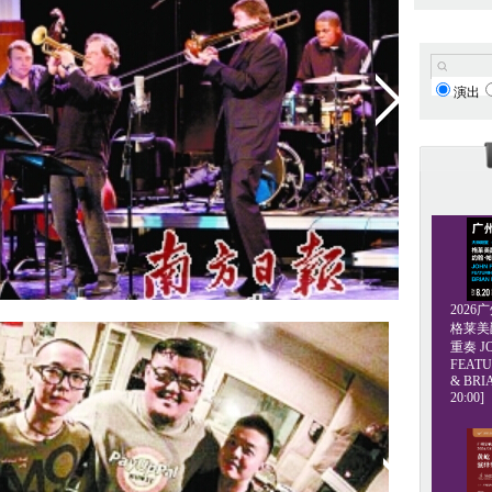
演出
202
格莱美爵士
重奏 JO
FEATU
& BRI
20:00]