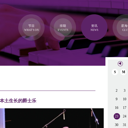
节目
排期
资讯
星海
WHAT'S ON
EVENTS
NEWS
CLU
S
M
2
3
9
10
本土生长的爵士乐
16
17
23
24
30
31