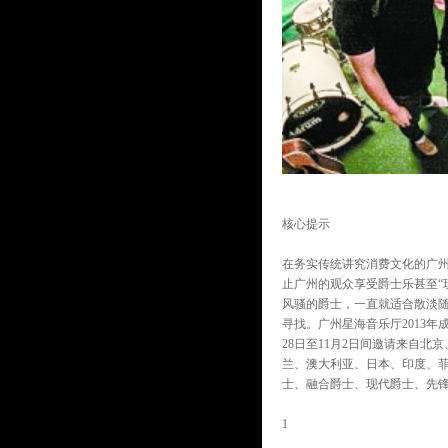
核心提示
在务实传统讲究消费文化的广
止广州的观众享受爵士乐甚至“
风骚的爵士，一直就适合散淡
寻找。广州星海音乐厅2013年
28日至11月2日间邀请来自
兰、澳大利亚、日本、印度、
士、融合爵士、现代爵士、先
1