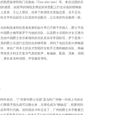
年度音
悉旋律和热门乐曲如《Time after time》等。来自法国的乐
奥·比
不同的感受，由竖琴的绳线支撑起的诗意配上打击乐器的铿锵振
《四季》[
出人意表，又让人赞叹，传承了欧洲音乐贵族态度，且不乏玩
于给文学作品如莎士比亚的作品配乐，让古老的作品焕然一新。
士乐的制造者和欣赏者发展到如今早已不限于外国人，爵士节也
—中国爵士钢琴家罗宁与他的乐队，以及爵士乐唱作才女王璁与
两支由中国爵士音乐家领衔的乐队其实非常国际范，罗宁是第一
202
手风琴大师
拉美的爵士乐进行交流结合的钢琴家，得到了包括京剧大师梅葆
奏 Richa
赞许。来自广州本土的全才型唱作女歌手王璁和她的乐队，将融
Trio[20
0日带来意大利文艺复兴气质的歌声，集编曲、配器、演奏、演唱
器，擅长多语种演唱，声音极富弹性。
势
998年前后，“广州青年爵士乐团”是当时广州唯一叫得上号的乐
们掰着手指头就可以数出来，乐谱也成为“稀缺品”，想要得到
店和琴行代购。但到现在16年过去了，广州的爵士乐手数量已