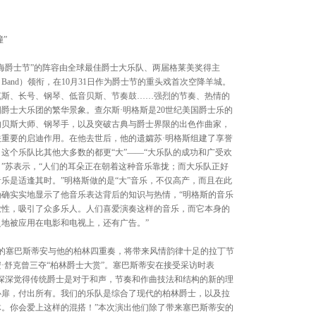
202
世界音乐
Shankar
”
4星海爵士节”的阵容由全球最佳爵士大乐队、两届格莱美奖得主
ig Band）领衔，在10月31日作为爵士节的重头戏首次空降羊城。
克斯、长号、钢琴、低音贝斯、节奏鼓……强烈的节奏、热情的
爵士大乐团的繁华景象。查尔斯·明格斯是20世纪美国爵士乐的
汉努·
的贝斯大师、钢琴手，以及突破古典与爵士界限的出色作曲家，
乐团 20
21 20:0
重要的启迪作用。在他去世后，他的遗孀苏·明格斯组建了享誉
这个乐队比其他大多数的都更“大”——“大乐队的成功和广受欢
”苏表示，“人们的耳朵正在朝着这种音乐靠拢；而大乐队正好
乐是适逢其时。”明格斯做的是“大”音乐，不仅高产，而且在此
确实实地显示了他音乐表达背后的知识与热情，“明格斯的音乐
放性，吸引了众多乐人。人们喜爱演奏这样的音乐，而它本身的
畅响湾
地被应用在电影和电视上，还有广告。”
乐团经典
06 20:0
国的塞巴斯蒂安与他的柏林四重奏，将带来风情韵律十足的拉丁节
·舒克曾三夺“柏林爵士大赏”。塞巴斯蒂安在接受采访时表
深深觉得传统爵士是对于和声，节奏和作曲技法和结构的新的理
心扉，付出所有。我们的乐队是综合了现代的柏林爵士，以及拉
。你会爱上这样的混搭！”本次演出他们除了带来塞巴斯蒂安的