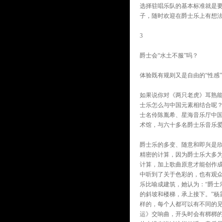
选择驻唱乐队的基本标准就是要
子，随时欢迎在爵士乐上有想法
3
爵士会“水土不服”吗？
体验既有规则又是自由的“性感”
如果说你对《两只老虎》耳熟
士乐怎么与中国元素相结合呢
士名伶陈胤希、星海音乐厅中
术馆，与六十多名爵士乐音乐
爵士乐的多变、随意和即兴是
精密的计算，因为爵士乐大多
计算，加上歌曲原意才能创作成
中听到了关于色彩的，也有观众
乐比喻成建筑，她认为：“爵士
的斜坡和楼梯，承上接下。”杨
样的，每个人都可以有不同的见
运》交响曲，开头时会有梆梆的