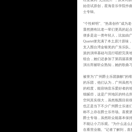
经发展到“无法统计”，原来对
始尝试原创，星海音乐学院作曲
士专辑。
“个性鲜明”、“热衷创作”成为
显然拥有比老一辈们更高的起点
便多是这一类年轻人，比如由广
Quartet便充满了本土原汁原味，主打
支入围台湾金银奖的广东乐队。
派的演绎基础与流行唱腔完美
组合，她们还参加了第四届喜
演出而被听众熟知，她的歌曲
被誉为“广州爵士乐团旗帜”的维
的乐团，他们认为，广州虽然
的程度，能容纳音乐爱好者的
细腻些，这是广州地区的特点所
空间其实很大，虽然氛围目前很
也正是当下不少广州爵士乐迷们
称不上存在爵士乐市场。喜窝酒
爵士专场，虽然听众能基本保
不能让小刀乐观。“为什么这么
在看营业额。”记者了解到，喜