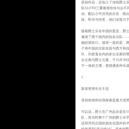
原创作品，还加入了传统爵士乐的熟
队SLOTH三重奏将给你与众
动、配以小号洪亮的乐音，既
味、即兴与诗意，他们还致力
随着爵士乐在中国的普及，爵
邀请了两个国内的知名乐队—
她的朋友们。值得一提的是，
个将中国的京剧名段与西方和
玖，刘曾复在内的多位名家的
合古典与爵士元素，于10月3
于一体的王璁，更精通多种乐
2
新老更替生生不息
原创热情和自我探索是最大优
可以说，爵士在广州起步是在1
队，而当时整个广州的爵士乐手
还得拜托出国的朋友在国外的书