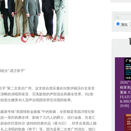
演出
组合“国王歌手”
202
格莱美爵士
歌手”第二次造访广州。这支组合曾应邀在伦敦伊丽莎白女皇音
重奏 JO
清晰的演唱和发音、完美默契的声部混合风靡全世界。6位歌
FEATU
创造出媲美40人混声合唱团加管弦乐团的效果。
& BRI
20:00]
最新专辑“美国情歌金曲集”中的歌曲，全部都是美国20世纪歌
包括一系列风靡全球、影响了几代人的爵士、流行金曲、百老汇
剧创作巨星科尔·波特的经典作品《夜与日》，经常在美国人婚
典礼上演唱的歌曲《终于》等。因为是第二次来广州演出，他们