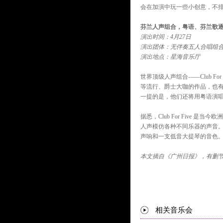
会在加演中玩一些小创意，不
芬兰人声组合，粤语、芬兰歌
演出时间：4月27日
演出团体：无伴奏五人合唱组合
演出地点：星海音乐厅
世界顶级人声组合——Club Fo
等流行、爵士大咖的作品，也
一提的是，他们还将用粤语演唱B
据悉，Club For Five
人声模仿各种不同乐器的声音。
声响和一支低音大提琴的音色。
本文摘自《广州日报》，有删
相关音乐会