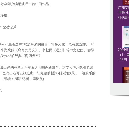
排除会即兴编配演唱一首中国作品。
广州交响
开幕音
逐个唱
科夫斯基[
“皇者之声”
r Five “皇者之声”此次带来的曲目非常多元化，既有麦当娜、U2
202
有李海鹰的《弯弯的月亮》、李叔同《送别》等中文歌曲。值得
（1）音
eyond的经典《海阔天空》。
14:00]
 是当今欧洲最出色的芬兰无伴奏五人合唱创新组合。这支人声乐队擅长以
5位演出者可以制造出一队完整的摇滚乐队的效果，一组鼓乐的
（编辑：周昭 记者：李渊航)
节。
钢琴名
·格斯坦
20:00]