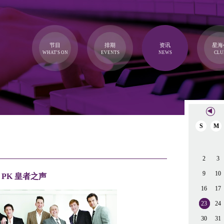
节目
排期
资讯
星海
WHAT'S ON
EVENTS
NEWS
CLU
S
M
2
3
9
10
PK 皇者之声
16
17
23
24
30
31