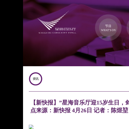
节目
WHAT'S ON
【新快报】”星海音乐厅迎15岁生日，
点来源：新快报 4月26日 记者：陈煜堃