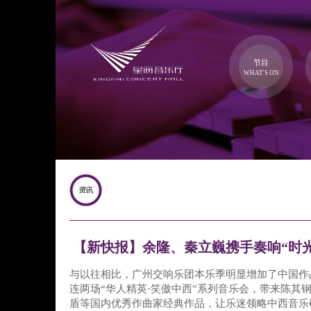
节目
WHAT'S ON
【新快报】余隆、秦立巍携手奏响“时光
与以往相比，广州交响乐团本乐季明显增加了中国作
连两场“华人精英·笑傲中西”系列音乐会，带来陈其
盾等国内优秀作曲家经典作品，让乐迷领略中西音乐碰