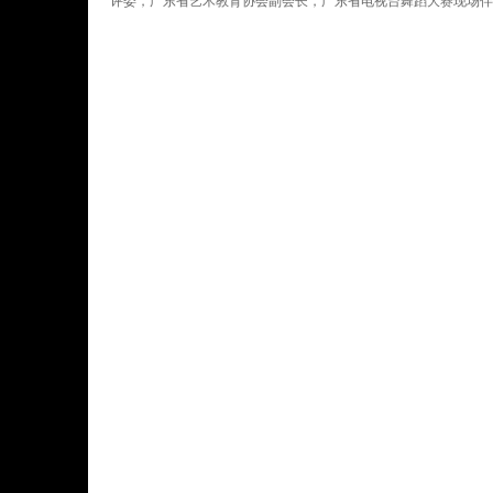
评委，广东省艺术教育协会副会长，广东省电视台舞蹈大赛现场伴