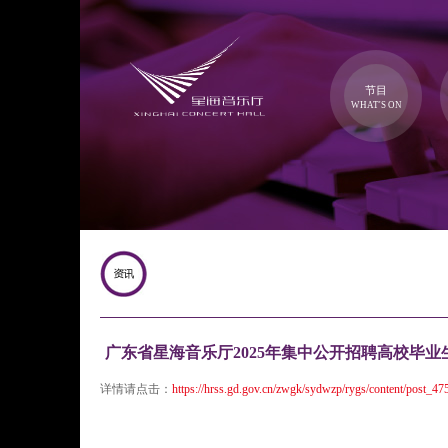
节目
WHAT'S ON
广东省星海音乐厅2025年集中公开招聘高校毕
详情请点击：
https://hrss.gd.gov.cn/zwgk/sydwzp/rygs/content/post_47