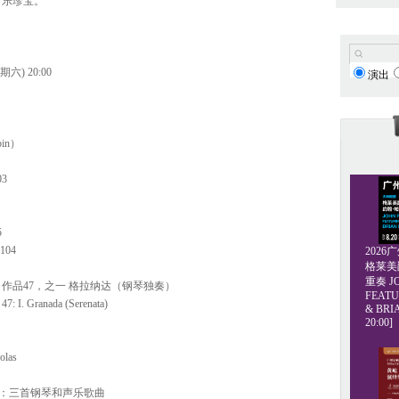
音乐珍宝。
期六) 20:00
演出
in）
3
5
 104
202
格莱美爵士
重奏 JO
作品47，之一 格拉纳达（钢琴独奏）
FEATU
 47: I. Granada (Serenata)
& BRI
20:00]
olas
息：三首钢琴和声乐歌曲