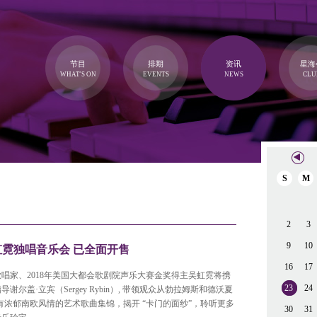
节目
排期
资讯
星海
WHAT'S ON
EVENTS
NEWS
CLU
S
M
2
3
9
10
虹霓独唱音乐会 已全面开售
16
17
歌唱家、2018年美国大都会歌剧院声乐大赛金奖得主吴虹霓将携
23
24
尔盖·立宾（Sergey Rybin）, 带领观众从勃拉姆斯和德沃夏
富有浓郁南欧风情的艺术歌曲集锦，揭开 “卡门的面纱”，聆听更多
30
31