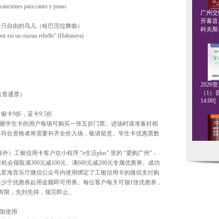
canciones para canto y piano
广州交响
开幕音
一只自由的鸟儿（哈巴涅拉舞曲）
科夫斯基[
''amour est un oiseau rebelle" (Habanera)
202
（1）音
180（普通票）
14:00]
银卡9折，蓝卡9.5折
注册学生卡的用户每场可购买一张五折门票。进场时请准备好相
不符合资格者将需要补齐全价入场，敬请留意。学生卡优惠票数
外）工银信用卡客户在小程序 “e生活plus” 里的 “爱购广州” -
钢琴名
机会领取满300元减100元、满600元减200元专属优惠券。成功
·格斯坦
20:00]
或星海音乐厅微信公众号内使用绑定了工银信用卡的微信支付购
少于优惠券起用金额即可用券。每位客户每天可领1张优惠券，
有限，先到先得，领完即止。
叠加使用