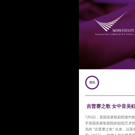
吉普赛之歌 女中音吴
7月6日，英国皇家歌剧院签约
手英国皇家歌剧院的驻院艺术指导谢
克的 “吉普赛之歌” 出发，以