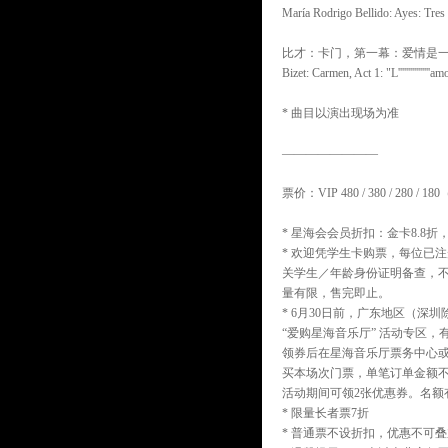
María Rodrigo Bellido: Ayes: Tres 
比才：卡门，第一幕：爱情是
Bizet: Carmen, Act 1: "L''''''''''''''
* 曲目以演出现场为准
————————
票价：VIP 480 / 380 / 280 / 
* 星海会会员折扣：金卡8.8折，
* 欢迎凭学生卡购票，每位已
关学生／年龄身份证明备查，
量有限，售完即止。
* 6月30日前，广东地区（深圳除
“爱购星海音乐厅” 活动专区，有
领券后在星海音乐厅票务中心
买本场次门票，单笔订单金额不
活动期间可领2张优惠券。名额
* 限量长者票7折
* 普通票不设折扣，优惠不可