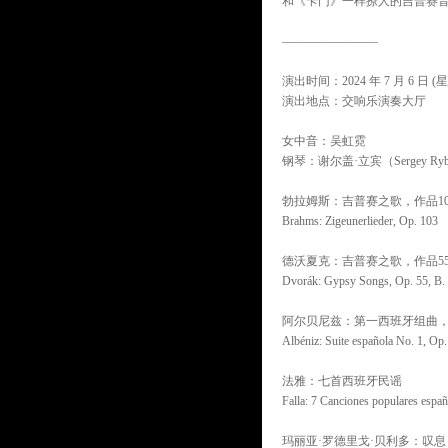
和《卡门》一样撩人的吉普赛
————————
演出时间：2024 年 7 月 6 日 (星
演出地点：交响乐演奏大厅
女中音：吴虹霓
钢琴：谢尔盖·立宾（Sergey Ryb
勃拉姆斯：吉普赛之歌，作品10
Brahms: Zigeunerlieder, Op. 103
德沃夏克：吉普赛之歌，作品5
Dvorák: Gypsy Songs, Op. 55, B.
阿尔贝尼兹：第一西班牙组曲，
Albéniz: Suite española No. 1, Op.
法雅：七首西班牙民谣
Falla: 7 Canciones populares españ
玛丽亚·罗德里戈·贝利多：叹