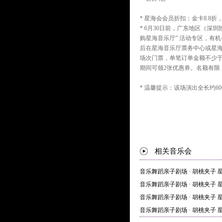
* 星海会会员折扣：金卡8.8折
* 6月30日前，广东地区（深圳除
购星海音乐厅” 活动专区，有机会
后在星海音乐厅票务中心或星
场次门票，单笔订单金额不少于
期间可领2张优惠券。名额有限
* 温馨提示：该场演出全长约6
相关音乐会
音乐舞蹈亲子剧场 · 胡桃夹子
音乐舞蹈亲子剧场 · 胡桃夹子
音乐舞蹈亲子剧场 · 胡桃夹子
音乐舞蹈亲子剧场 · 胡桃夹子