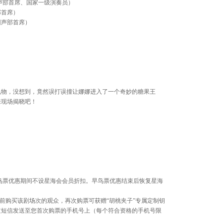
声部首席、国家一级演奏员）
202
部首席）
世界音乐
团声部首席）
Shankar
汉努·
乐团 20
礼物，没想到，竟然误打误撞让娜娜进入了一个奇妙的糖果王
21 20:0
来现场揭晓吧！
畅响湾
乐团经典
06 20:0
。早鸟票优惠期间不设星海会会员折扣。早鸟票优惠结束后恢复星海
月1日前购买该剧场次的观众，再次购票可获赠“胡桃夹子”专属定制钥
过短信发送至您首次购票的手机号上（每个符合资格的手机号限