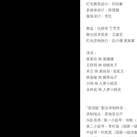
灯光舞美设计：刘诗豪
多媒体设计：薛楚颖
服装设计：李红
舞监：任妍菲 丁芳芳
舞台技术统筹：王建宏
灯光音响执行：彭小珊 麦家豪
演员：
黄家欣 饰 葛娜娜
王联明 饰 胡桃夹子
米立 饰 麦叔叔 / 老鼠王
林嘉敏 饰 糖果仙子
川明 饰 入梦小精灵
吴梓岚 饰 入梦小精灵
“巡演版” 配乐录制阵容：
录制地点：星海音乐厅
乐队首席 / 第一小提琴：张
第二小提琴：李叶波（国家一
中提琴：叶凯英（国家一级演