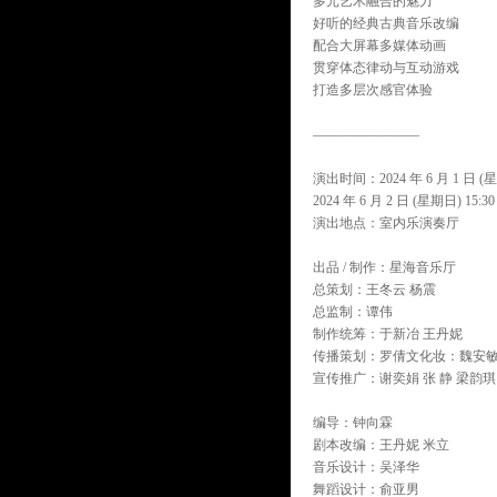
多元艺术融合的魅力
好听的经典古典音乐改编
配合大屏幕多媒体动画
贯穿体态律动与互动游戏
打造多层次感官体验
————————
演出时间：2024 年 6 月 1 日 (星期六) 
2024 年 6 月 2 日 (星期日) 15:30
演出地点：室内乐演奏厅
出品 / 制作：星海音乐厅
总策划：王冬云 杨震
总监制：谭伟
制作统筹：于新冶 王丹妮
传播策划：罗倩文化妆：魏安
宣传推广：谢奕娟 张 静 梁韵琪
编导：钟向霖
剧本改编：王丹妮 米立
音乐设计：吴泽华
舞蹈设计：俞亚男