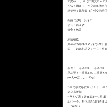
大提琴 ：于萍（广州交响乐团
长笛：周炎（广州交响乐团声
单簧管：钱韶辉（广州交响乐
编曲 / 监制：吴泽华
录音：蔡亚敏
混音：杨震
剧情梗概
麦叔叔为娜娜带来了好多生日
国……娜娜都遇见了什么？快
————————
票价：一等票380 / 二等票280
早鸟票：一等票300 / 二等票200
(一人一票，大小同价)
* 早鸟票优惠截至5月11日
会会员折扣。
* 复购优惠：曾在2024年1
匙扣一个。具体细则我们将通
一份好礼)