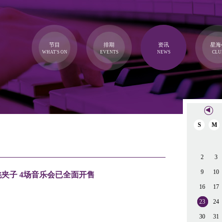
节目
排期
资讯
星海
WHAT'S ON
EVENTS
NEWS
CLU
S
M
2
3
9
10
桃夹子 4场音乐会已全面开售
16
17
23
24
30
31