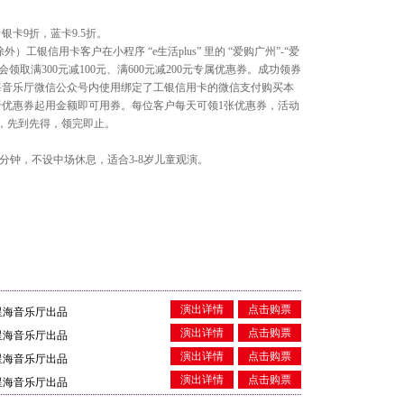
年度音
奥·比
《四季》[
，银卡9折，蓝卡9.5折。
外）工银信用卡客户在小程序 “e生活plus” 里的 “爱购广州”-“爱
领取满300元减100元、满600元减200元专属优惠券。成功领券
海音乐厅微信公众号内使用绑定了工银信用卡的微信支付购买本
优惠券起用金额即可用券。每位客户每天可领1张优惠券，活动
，先到先得，领完即止。
202
手风琴大师
0分钟，不设中场休息，适合3-8岁儿童观演。
奏 Richa
Trio[20
演出详情
点击购票
 星海音乐厅出品
演出详情
点击购票
 星海音乐厅出品
演出详情
点击购票
 星海音乐厅出品
演出详情
点击购票
 星海音乐厅出品