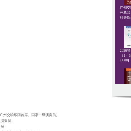
广州交响
开幕音
科夫斯基[
202
（1）音
14:00]
钢琴名
·格斯坦
20:00]
毅（广州交响乐团首席、国家一级演奏员）
级演奏员）
奏员）