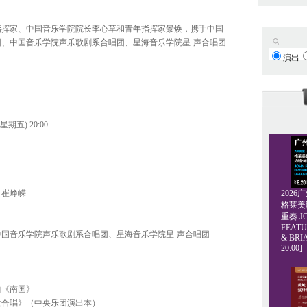
指挥家、中国音乐学院院长李心草和青年指挥家景焕，携手中国
、中国音乐学院声乐歌剧系合唱团、星海音乐学院星·声合唱团
演出
星期五) 20:00
202
、崔峥嵘
格莱美爵士
重奏 JO
FEATU
国音乐学院声乐歌剧系合唱团、星海音乐学院星·声合唱团
& BRI
20:00]
曲《南国》
大合唱》（中央乐团演出本）