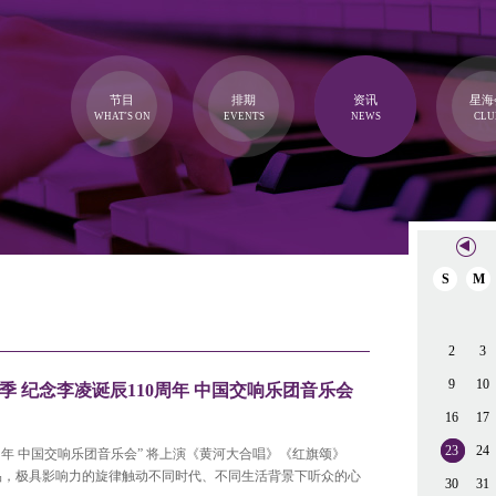
节目
排期
资讯
星海
WHAT'S ON
EVENTS
NEWS
CLU
S
M
2
3
9
10
季 纪念李凌诞辰110周年 中国交响乐团音乐会
16
17
23
24
10周年 中国交响乐团音乐会” 将上演《黄河大合唱》《红旗颂》
品，极具影响力的旋律触动不同时代、不同生活背景下听众的心
30
31