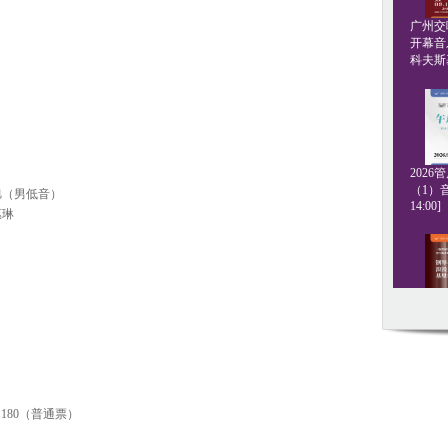
广州交响
开幕音
科夫斯基[
202
（1）音
旭（男低音）
14:00]
惠琳
钢琴名
·格斯坦
20:00]
80 / 180（普通票）