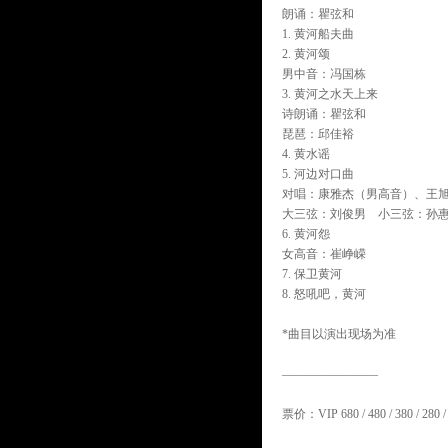
朗诵：瞿弦和
1. 黄河船夫曲
2. 黄河颂
男中音：冯国栋
3. 黄河之水天上来
诗朗诵：瞿弦和
琵琶：邱佳裕
4. 黄水谣
5. 河边对口曲
对唱：康雅杰（男高音）、王
大三弦：刘俊男 小三弦：孙
6. 黄河怨
女高音：崔峥嵘
7. 保卫黄河
8. 怒吼吧，黄河
*曲目以演出现场为准
————————
票价：VIP 680 / 480 / 380 / 2