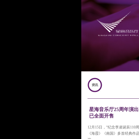
星海音乐厅25周年演出
已全面开售
12月15日，“纪念李凌诞辰1
《海霞》《南国》多首经典作