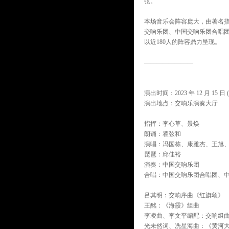
弦。
本场音乐会阵容庞大，由著名
交响乐团、中国交响乐团合唱团
以近180人的阵容鼎力呈现。
————————
演出时间：2023 年 12 月 15 日 (
演出地点：交响乐演奏大厅
指挥：李心草、景焕
朗诵：瞿弦和
演唱：冯国栋、康雅杰、王旭
琵琶：邱佳裕
演奏：中国交响乐团
合唱：中国交响乐团合唱团、中
吕其明：交响序曲《红旗颂》
王酩：《海霞》组曲
李凌曲、李文平编配：交响组
光未然词、冼星海曲：《黄河