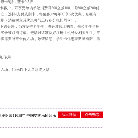
银卡9折，蓝卡9.5折
202
客户，可享受单场单笔消费满300立减100、满600立减200优
世界音乐
心，选择e支付或刷卡，每位客户每年可享6次优惠，名额有
Shankar
下刷卡消费时立减优惠可与工行积分抵扣同享）。
线下购买外，为方便持卡学生，将开放线上购票。每位学生卡用
购买会被取消订单。进场时请准备好注册手机号及相关学生／年
者将需要补齐全价入场，敬请留意。学生卡优惠票数量有限，售
汉努·
乐团 20
叠加使用
21 20:0
票入场，1.2米以下儿童谢绝入场
畅响湾
乐团经典
06 20:0
演出详情
点击购票
李凌诞辰110周年 中国交响乐团音乐