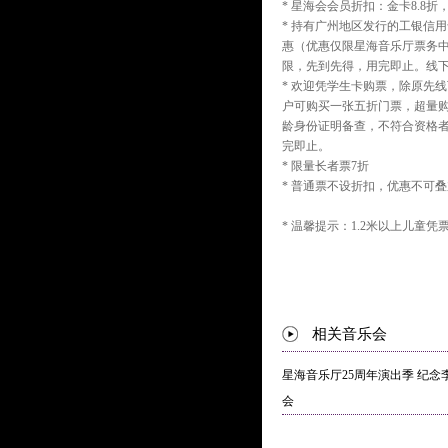
* 星海会会员折扣：金卡8.8折，
* 持有广州地区发行的工银信用卡
惠（优惠仅限星海音乐厅票务中
限，先到先得，用完即止。线
* 欢迎凭学生卡购票，除原先
户可购买一张五折门票，超量
龄身份证明备查，不符合资格
完即止。
* 限量长者票7折
* 普通票不设折扣，优惠不可
* 温馨提示：1.2米以上儿童凭
相关音乐会
星海音乐厅25周年演出季 纪念
会