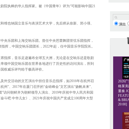
剧院执棒的华人指挥家。被《中国青年》评为“可能影响中国21
院和维也纳国立音乐与表演艺术大学，先后师从徐新、郑小瑛、
演出
。
前中央乐团和上海交响乐团。曾任中央芭蕾舞团管弦乐团指挥，
席指挥，中国交响乐团团长，2022年起，任中国音乐学院院长。
首席指挥，音乐足迹遍布全球五大洲，无论是在交响乐还是歌剧
是率领中国交响乐团在世界各地进行了历史性的访问演出，所到
各国权威乐评均给于极高评价。
及外交活动的文艺演出中担任音乐总指挥，如2016年在杭州召
202
格莱美爵士
是杭州”、2017年在厦门召开的“金砖峰会”文艺演出“扬帆未来”、
重奏 JO
表团”访问朝鲜并为朝鲜领导人演出、2019年庆祝中华人民共和国
FEATU
奋斗吧 中华儿女》、2021年庆祝中国共产党成立100周年大型
& BRI
20:00]