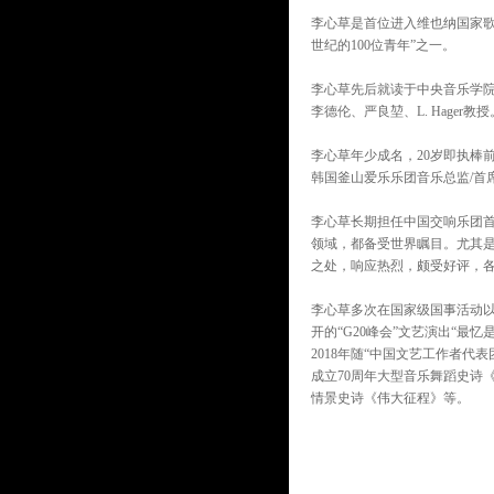
李心草是首位进入维也纳国家歌
世纪的100位青年”之一。
李心草先后就读于中央音乐学
李德伦、严良堃、L. Hager教授
李心草年少成名，20岁即执棒
韩国釜山爱乐乐团音乐总监/首
李心草长期担任中国交响乐团
领域，都备受世界瞩目。尤其
之处，响应热烈，颇受好评，
李心草多次在国家级国事活动以
开的“G20峰会”文艺演出“最忆
2018年随“中国文艺工作者代
成立70周年大型音乐舞蹈史诗《
情景史诗《伟大征程》等。