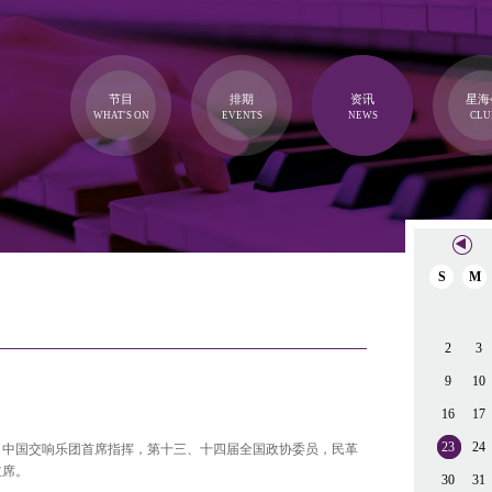
节目
排期
资讯
星海
WHAT'S ON
EVENTS
NEWS
CLU
S
M
2
3
9
10
16
17
23
24
，中国交响乐团首席指挥，第十三、十四届全国政协委员，民革
主席。
30
31