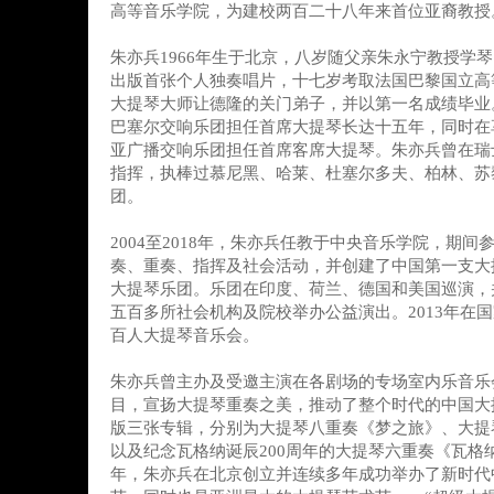
高等音乐学院，为建校两百二十八年来首位亚裔教授
朱亦兵1966年生于北京，八岁随父亲朱永宁教授学
出版首张个人独奏唱片，十七岁考取法国巴黎国立高
大提琴大师让德隆的关门弟子，并以第一名成绩毕业
巴塞尔交响乐团担任首席大提琴长达十五年，同时在
亚广播交响乐团担任首席客席大提琴。朱亦兵曾在瑞
指挥，执棒过慕尼黑、哈莱、杜塞尔多夫、柏林、苏
团。
2004至2018年，朱亦兵任教于中央音乐学院，期
奏、重奏、指挥及社会活动，并创建了中国第一支大
大提琴乐团。乐团在印度、荷兰、德国和美国巡演，
五百多所社会机构及院校举办公益演出。2013年在
百人大提琴音乐会。
朱亦兵曾主办及受邀主演在各剧场的专场室内乐音乐
目，宣扬大提琴重奏之美，推动了整个时代的中国大
版三张专辑，分别为大提琴八重奏《梦之旅》、大提
以及纪念瓦格纳诞辰200周年的大提琴六重奏《瓦格纳盛
年，朱亦兵在北京创立并连续多年成功举办了新时代