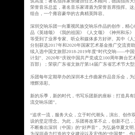
筑高度；著名指挥家余隆担任艺术顾问，德国指挥大
荣誉音乐总监，著名音乐家谭盾为荣誉首席指挥。这
组合，一个雍容豪华的古典精英阵容。
深圳交响乐团一向重视民族交响乐作品的创作，精心
品《英雄颂》《我的祖国》《人文颂》《神州和乐》
等受到了业界专家、听众和媒体多方好评。其中《人
分别获选2017年和2020年国家艺术基金推广交流
续入选中国文旅部2018-2019年度“时代交响——
计划”、2020年“庆祝中国共产党成立100周年舞台
百部）；荣获广东省文旅厅第14届广东省艺术节大
乐团每年定期举办的深圳本土作曲家作品音乐会，为
增辉添彩。
新的乐季，新的时代，书写乐团新的座标：打造具有
流交响乐团”。
“追求一流，服务大众，立于时代潮头，演出、创作
设的坚定理念。为此，乐团将改革不止，创新不已，
不断奏出深圳（中国）的“好声音”，为弘扬华夏文
为深圳鼎力打造的文化建设以及宏伟的“中国梦”，作