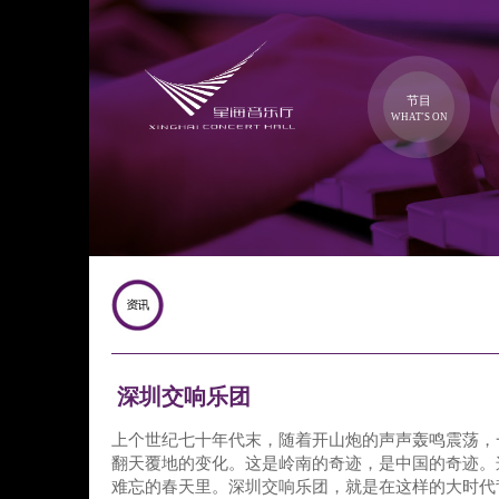
节目
WHAT'S ON
深圳交响乐团
上个世纪七十年代末，随着开山炮的声声轰鸣震荡，
翻天覆地的变化。这是岭南的奇迹，是中国的奇迹。
难忘的春天里。深圳交响乐团，就是在这样的大时代