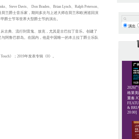
ks、Steve Davis、 Don Braden、Brian Lynch、Ralph Peterson、
著名美国及荷兰爵士音乐家，期间多次与上述大师在荷兰和欧洲巡回演
鲁甲爵士节等世界大型爵士节的演出。
演出
，从古典、流行到雷鬼、放克，尤其是古巴拉丁音乐。创建了
跃在荷兰与阿鲁巴群岛。在国内，他是中国唯一的本土拉丁爵士乐队
n Touch》；2019年发表专辑《0》。
202
格莱美爵士
重奏 JO
FEATU
& BRI
20:00]