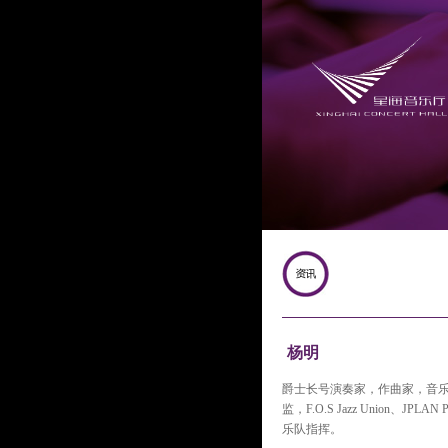
杨明
爵士长号演奏家，作曲家，音乐
监，F.O.S Jazz Union、JPLA
乐队指挥。