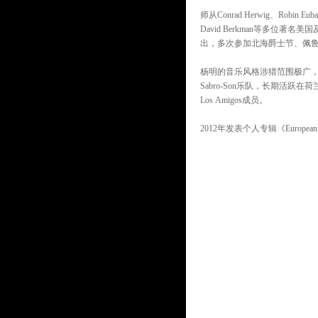
师从Conrad Herwig、Robin Euban
David Berkman等多位
出，多次参加北海爵士节、佩
杨明的音乐风格涉猎范围极广
Sabro-Son乐队，长期活
Los Amigos成员。
2012年发表个人专辑《Europea