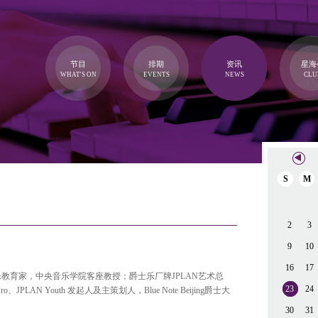
节目
排期
资讯
星海
WHAT'S ON
EVENTS
NEWS
CLU
S
M
2
3
9
10
16
17
教育家，中央音乐学院客座教授；爵士乐厂牌JPLAN艺术总
23
24
N Pro、JPLAN Youth 发起人及主策划人，Blue Note Beijing爵士大
30
31