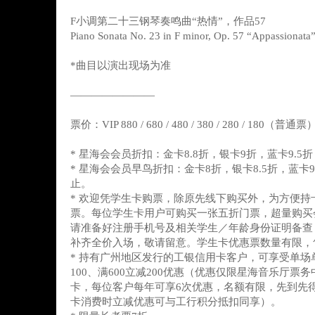
F小调第二十三钢琴奏鸣曲“热情”，作品57
Piano Sonata No. 23 in F minor, Op. 57 “Appassionata
*曲目以演出现场为准
————————
票价：VIP 880 / 680 / 480 / 380 / 280 / 180（普通票
* 星海会会员折扣：金卡8.8折，银卡9折，蓝卡9.5折
* 星海会会员早鸟折扣：金卡8折，银卡8.5折，蓝卡9折
止。
* 欢迎凭学生卡购票，除原先线下购买外，为方便持
票。每位学生卡用户可购买一张五折门票，超量购买
请准备好注册手机号及相关学生／年龄身份证明备查
补齐全价入场，敬请留意。学生卡优惠票数量有限，
* 持有广州地区发行的工银信用卡客户，可享受单场单
100、满600立减200优惠（优惠仅限星海音乐厅票
卡，每位客户每年可享6次优惠，名额有限，先到先
卡消费时立减优惠可与工行积分抵扣同享）。