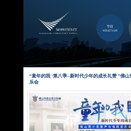
节目
WHAT'S ON
“童年的我 ·第八季--新时代少年的成长礼赞 ”佛
乐会