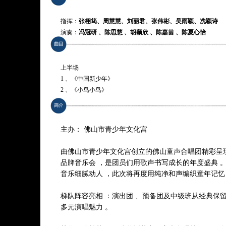
指挥：
张栩筠、周慧慧、刘丽君、张伟彬、吴雨颖、冼颖诗
演奏：
冯冠研 、陈思慧 、胡颖欣 、陈嘉茵 、陈夏心怡
演唱：佛山青少宫童声合唱团
上半场
1 、《中国新少年》
2 、《小鸟小鸟》
3 、《风》
4 、《红红的太阳》
5 、《要追就追这样的星》
主办： 佛山市青少年文化宫
6 、《伏尔塔瓦河》
7 、《The Magic Of Wizard Davinza 巫师达文扎的魔力》
由佛山市青少年文化宫创立的佛山童声合唱团精彩呈现
8 、《阿卡拉》
品牌音乐会 ，是团员们用歌声书写成长的年度盛典 
9 、《宣言》下半场 ：
音乐细腻动人 ，此次将再度用纯净和声编织童年记忆
10 、《Larger than life 比生命更伟大》
11 、《小小的音量》
梯队阵容亮相 ：演出团 、预备团及中级班从经典保
12 、《闲聊波尔卡》
多元演唱魅力 。
13 、《基诺山》
14 、《谢谢你》