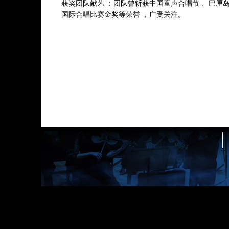
获奖团队献艺 ：团队曾斩获中国童声合唱节 、巴厘
15 、《贝加尔湖畔》
国际合唱比赛金奖等荣誉 ，广受关注。
16 、《Give Us Hope 给我们希望》
17 、《明天》
* 曲目以演出现场为准