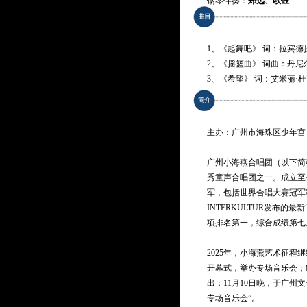
钢琴伴奏：
郑远、欧钰
演唱：
广州小海燕合唱团
1、《起舞吧》 词：拉宾德
2、《摇篮曲》 词曲：丹尼
3、《希望》 词：艾米丽·杜
4、《快乐的节奏》 词：罗伯
5、《温柔歌唱 》 词曲：
6、《迎宾曲》 曲：泰迪·
主办：广州市海珠区少年宫
7、《北极光》 词：查尔斯
8、《让我们在罗西亚起舞》
广州小海燕合唱团（以下简
9、《向着太阳歌唱》 词曲
秀童声合唱团之一。成立至
10、《女魔法师的笑声》 
军，包括世界合唱大赛冠军
11、《做勇敢的小孩》 词：
INTERKULTUR发布
12、《饮湖上初晴后雨》 词
项排名第一，综合成绩第七
13、《追》 词：陈阳 / 曲
14、《拥抱》 词曲：陈明
2025年，小海燕艺术征
15、《三月画青山》 词：陈
开幕式，举办专场音乐会；
16、《总有美好在路上》 词
出；11月10日晚，于广州
17、《寻梦》 词：戴望舒 
专场音乐会”。
18、《琉璃》 词：曹冠玉 刘