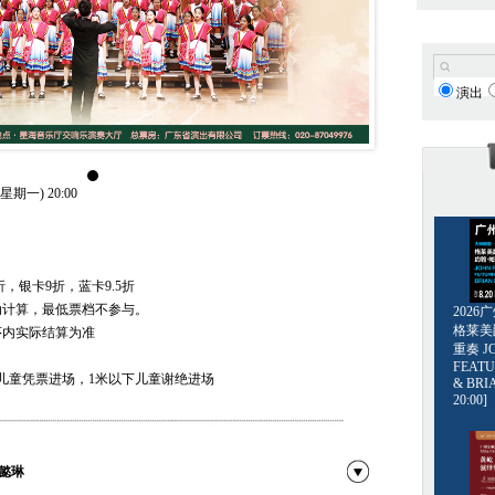
演出
星期一) 20:00
折，银卡9折，蓝卡9.5折
动计算，最低票档不参与。
202
格莱美爵士
序内实际结算为准
重奏 JO
FEATU
儿童凭票进场，1米以下儿童谢绝进场
& BRI
20:00]
懿琳