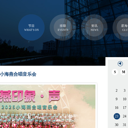
节目
排期
资讯
星海
WHAT'S ON
EVENTS
NEWS
CLU
S
M
25小海燕合唱音乐会
2
3
9
10
16
17
23
24
30
31