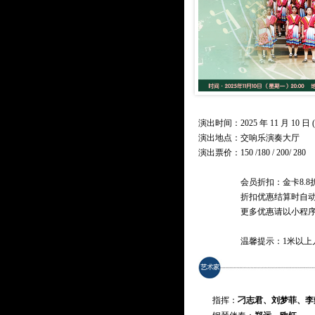
演出时间：2025 年 11 月 10 日 (
演出地点：交响乐演奏大厅
演出票价：
150 /180 / 200/ 280
会员折扣：金卡8.8
折扣优惠结算时自
更多优惠请以小程
温馨提示：1米以上
指挥：
刁志君、刘梦菲、李