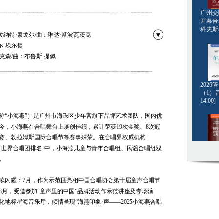
广州交响
开幕音
科夫斯基[
拉纳特·泰戈尔/曲：琳达·斯波瓦茨克
尔·埃尔德
克森/曲：布鲁斯·提佩
托 皮乌米尼 /曲：M. 乔西亚
埃里克·惠特克雷
202
哈里森 合唱改编：雅各布·纳尔维鲁德
（1）音
·霍尔、弗里查夫·南森/曲：艾利克斯·艾森瓦兹
14:00]
 词：格拉霍尔·沃克/曲：萨摩·沃克
称“小海燕”）是广州市海珠区少年宫旗下品牌艺术团队，国内优
：丹尼尔·杰克森
今，小海燕在合唱舞台上屡创佳绩，累计荣获19次金奖、8次冠
词曲：杜宾·斯托克斯
赛、勃拉姆斯国际合唱节等赛事殊荣。在合唱界权威机构
贾懿 / 曲： 徐欣 合唱改编：伍卓贤
的最新“世界合唱团排名”中，小海燕儿童与青年合唱组、民谣合唱组双
：苏轼 / 曲：易凤林 合唱改编：陈祺丰
钢琴名
。
·格斯坦
：潘行紫旻
20:00]
茹
程继续闪耀：7月，作为示范团亮相中国合唱协会第十届童声合唱节
阳 / 曲：潘行紫旻
8月，受邀参加“童声里的中国”品牌活动作示范讲座及专场演
：曹二娜 / 曲：赵家瑞 合唱改编：徐欣
文化地标星海音乐厅，倾情呈现“海燕印象·声——2025小海燕合唱
/ 曲：冉天豪 合唱改编：徐瑞祺
芸彤 / 曲：曹冠玉