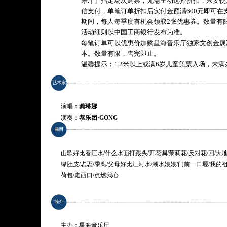
乐厅」指定场次购票，无需主动选择折扣，只要使
信支付，单笔订单折扣后实付金额满600元即可在
期间，每人每季度有机会领取2张优惠券。数量有
活动细则以中国工商银行发布为准。
每笔订单可以优惠价加购星海音乐厅独家文创金属
本。数量有限，售完即止。
温馨提示：1.2米以上或满6岁儿童凭票入场，未
演唱：
龚琳娜
演奏：
恭乐团·GONG
山歌好比春江水/什么水面打跟头/开花调/茉莉花/反对花/回/大
绿肚皮/忐忑/黍离/父母好比江河水/潮水娘娘/门前一口堰/我的祖
荷包/走西口/点燃我心
与童声合唱组合同台曲目：黑云雀/木瓜/梦想号子
* 曲目以演出现场为准
主办：星海音乐厅