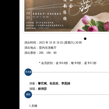
演出时间：2025 年 10 月 18 日 (星期六) 20:00
演出地点：室内乐演奏厅
演出票价：
280、180、80
* 会员折扣：金卡8.8折，银卡9折，蓝卡9.5折
演奏：
黎艺斌、杜欣欣、李思娟
演唱：
林沛莎
主持：
许梓烽
1.关雎