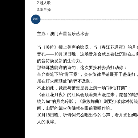
2.越人歌
3.幽兰操
4.凤求凰
5.白头吟
6.阳关三叠
主办：澳门声星音乐艺术会
7.枫桥夜泊
8.锦瑟
当《关雎》撞上美声的咏叹，当《春江花月夜》的月
9.晚晴
音孔——10月18日晚，这场音乐会就是要让沉睡在
10.蝶恋花
的音符焕发新的生命力。
11.钗头凤
那些耳熟能详的诗句，这次要换种姿势打动你：
12.木兰花慢 送月
辛弃疾笔下的“青玉案”，会在旋律里铺展开千盏花灯
13.青玉案 元夕
却在灯火阑珊处”的猝不及防。
14.大江东去
不止如此，琵琶与箫更是要上演一场“神仙打架”：
15.乌夜啼
《春江花月夜》的江风会顺着箫声漫过来，琵琶的轮
16.乐器重奏《春江花月夜》
绕芳甸”的月光碎影；《彝族舞曲》则要打破你对传
17.乐器重奏《彝族舞曲》
间，山野的篝火仿佛就在眼前噼啪作响。
10月18日晚，听诗词怎么唱出你的心声，看月光如
* 曲目以演出现场为准
人的眼眸。