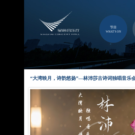
节目
WHAT'S ON
“大湾映月，诗韵悠扬”—林沛莎古诗词独唱音乐