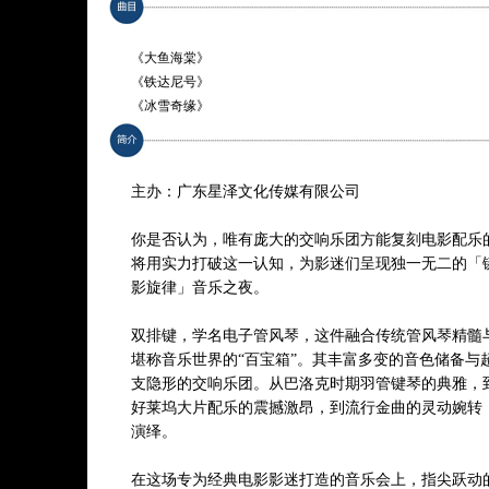
《大鱼海棠》
《铁达尼号》
《冰雪奇缘》
《阿拉丁》
《美女与野兽》
《魔女宅急便》
主办：广东星泽文化传媒有限公司
《龙猫》
《悬崖上的金鱼姬》
你是否认为，唯有庞大的交响乐团方能复刻电影配乐
《千与千寻》
将用实力打破这一认知，为影迷们呈现独一无二的「
《Peter Gunn》（彼得·甘恩）
影旋律」音乐之夜。
《Crazy Train》（疯狂的训练）
双排键，学名电子管风琴，这件融合传统管风琴精髓
* 曲目以演出现场为准
堪称音乐世界的“百宝箱”。其丰富多变的音色储备与
支隐形的交响乐团。从巴洛克时期羽管键琴的典雅，
好莱坞大片配乐的震撼激昂，到流行金曲的灵动婉转
演绎。
在这场专为经典电影影迷打造的音乐会上，指尖跃动