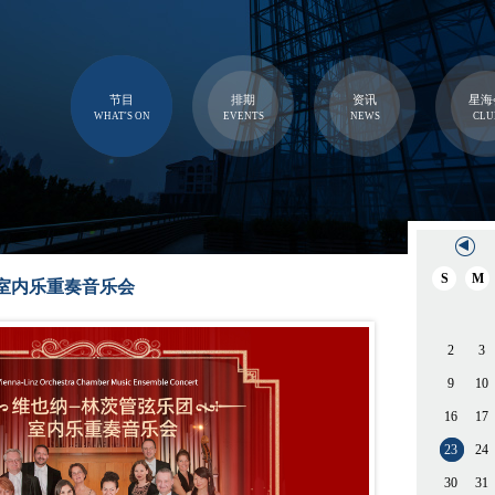
节目
排期
资讯
星海
WHAT'S ON
EVENTS
NEWS
CLU
S
M
室内乐重奏音乐会
2
3
9
10
16
17
23
24
30
31