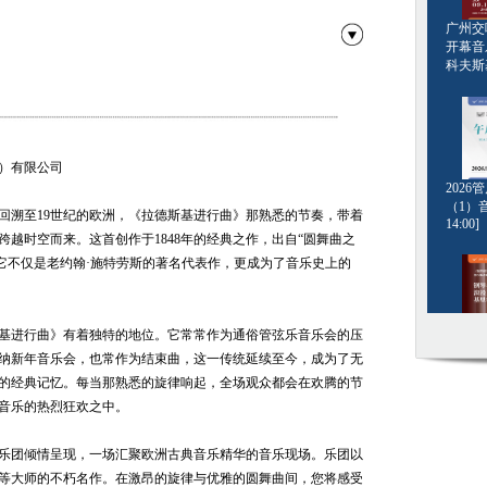
广州交响
开幕音
科夫斯基[
）有限公司
曲
202
（1）音
回溯至19世纪的欧洲，《拉德斯基进行曲》那熟悉的节奏，带着
14:00]
跨越时空而来。这首创作于1848年的经典之作，出自“圆舞曲之
，它不仅是老约翰·施特劳斯的著名代表作，更成为了音乐史上的
 选段
基进行曲》有着独特的地位。它常常作为通俗管弦乐音乐会的压
钢琴名
纳新年音乐会，也常作为结束曲，这一传统延续至今，成为了无
·格斯坦
20:00]
的经典记忆。每当那熟悉的旋律响起，全场观众都会在欢腾的节
音乐的热烈狂欢之中。
乐团倾情呈现，一场汇聚欧洲古典音乐精华的音乐现场。乐团以
等大师的不朽名作。在激昂的旋律与优雅的圆舞曲间，您将感受