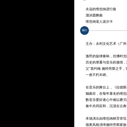
永远的维也纳进行曲
溜冰圆舞曲
维也纳老人波尔卡
你和你圆舞曲
小侏儒卫兵海因茨进行曲
葛佩里亚圆舞曲
主办：永利文化艺术（广州
轻歌剧“风流寡妇”主题圆舞
留声机圆舞曲
激昂的旋律奏响，仿佛时光
浪漫的巴黎人
历史的厚重与音乐的激情，
皇家秘密波尔卡
父”老约翰·施特劳斯之手
当月光女神升起时
一座不朽丰碑。
展开金色的翅膀
哈巴涅拉舞曲—歌剧“卡门”
在音乐的舞台上，《拉德斯
拉丁舞曲
轴曲目，在每年著名的维也
环游法国13天
数音乐爱好者心中难以磨灭
乘风破浪
奏中共同应和，沉浸在古典
恶魔鸟
俄罗斯旋律组曲
本场演出由维也纳林茨管弦
歌剧主题圆舞曲
德奥风格演绎施特劳斯家族