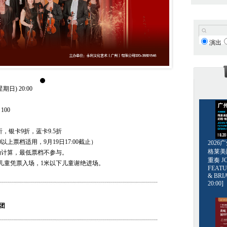
演出
期日) 20:00
/ 100
折，银卡9折，蓝卡9.5折
以上票档适用，9月19日17:00截止）
202
格莱美爵士
动计算，最低票档不参与。
重奏 JO
儿童凭票入场，1米以下儿童谢绝进场。
FEATU
& BRI
20:00]
团