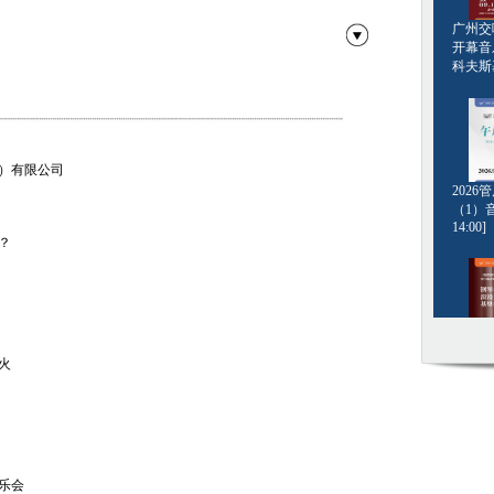
广州交响
开幕音
科夫斯基[
）有限公司
202
（1）音
14:00]
？
钢琴名
火
·格斯坦
20:00]
乐会