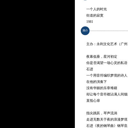
一个人的时光
街道的寂寞
1981
飘落的云
雨葵
春雾+暗恋
主办：永利文化艺术（广州
夏语+乡念
秋逝
夜幕低垂，星河初绽
冬吟+第七封情书
你是否渴望一场心灵的私语
未竟的告白
石进
轻风恋舞
一个用音符编织梦境的诗人
陪着我的她
在他的演奏下
我们的婚礼
没有华丽的乐章堆砌
回忆的温度
却让每个音符都沾满人间烟
夜的钢琴曲五
直抵心扉
念念相忘
忘了我爱你+何时再见
指尖跳跃，琴声流淌
伤与美
走进无数关于夜的浪漫梦境
夜的晚安曲
石进《夜的钢琴曲》钢琴音