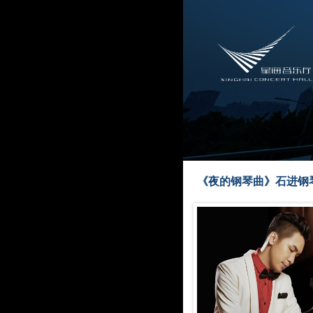
《夜的钢琴曲》石进钢