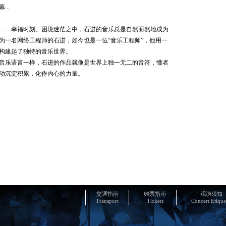
..
202
世界音乐
Shankar
——幸福时刻、困境迷茫之中，石进的音乐总是自然而然地成为
为一名网络工程师的石进，如今也是一位“音乐工程师”，他用一
构建起了独特的音乐世界。
音乐语言一样，石进的作品就像是世界上独一无二的音符，懂者
动沉淀积累，化作内心的力量。
汉努·
乐团 20
21 20:0
畅响湾
乐团经典
06 20:0
交通指南
购票指南
观演须知
Transport
Tickets
Concert Etique