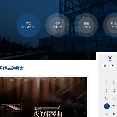
节目
排期
资讯
星海
WHAT'S ON
EVENTS
NEWS
CLU
S
M
琴作品演奏会
2
3
9
10
16
17
23
24
30
31