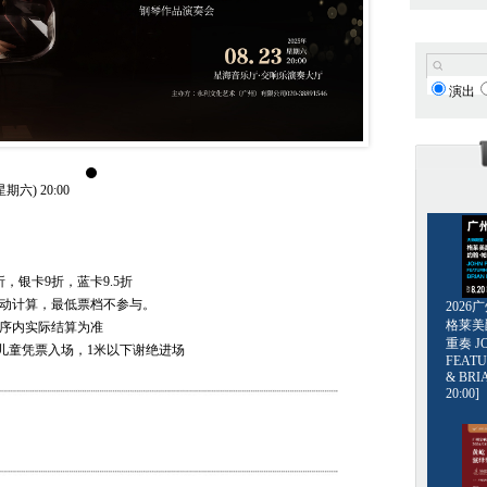
演出
期六) 20:00
折，银卡9折，蓝卡9.5折
自动计算，最低票档不参与。
202
格莱美爵士
程序内实际结算为准
重奏 JO
儿童凭票入场，1米以下谢绝进场
FEATU
& BRI
20:00]