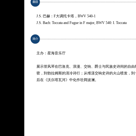
J.S. 巴赫：F大调托卡塔，BWV 540-1
J.S. Bach: Toccata and Fugue in F major, BWV 540: I. Toccata
勃拉姆斯：A大调间奏曲，作品118之2
Brahms: 6 Piano Pieces, Op. 118: II. Intermezzo in A major
主办：星海音乐厅
路易·维漾：D小调第一管风琴交响曲，作品14：第六乐章 终曲
Louis Vierne: Organ Symphony No. 1 in D minor, Op. 14: VI. Final
展示管风琴在巴洛克、浪漫、交响、爵士与民族史诗间的自由
密，到勃拉姆斯的清冷诗行；从维漾交响史诗的火山喷发，到
卡普斯汀：八首音乐会练习曲，作品40：VII. 间奏曲 / VI. 田园
后在《沃尔塔瓦河》中化作壮阔波澜。
Kapustin: 8 Concert Études, Op. 40: VII. Intermezzo / VI. Pastoral
斯美塔那：沃尔塔瓦河，选自交响诗《我的祖国》
Smetana: Má vlast: Vltava
* 曲目以演出现场为准