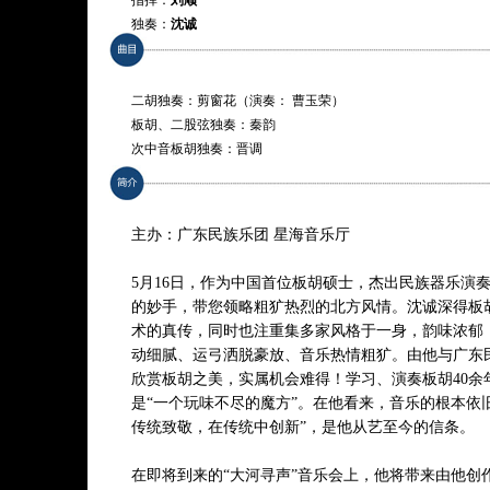
指挥：
刘顺
独奏：
沈诚
特邀胡琴演奏家：
曹玉荣
演奏：
广东民族乐团
二胡独奏：剪窗花（演奏： 曹玉荣）
板胡、二股弦独奏：秦韵
次中音板胡独奏：晋调
中音板胡独奏：山东小曲 / 河南梆子腔
高音板胡独奏：月牙五更
板胡与中国管弦乐:莽原情 / 撼庭秋 / 秦腔曲牌
主办：广东民族乐团 星海音乐厅
* 曲目以演出现场为准
5月16日，作为中国首位板胡硕士，杰出民族器乐演
的妙手，带您领略粗犷热烈的北方风情。沈诚深得板
术的真传，同时也注重集多家风格于一身，韵味浓郁
动细腻、运弓洒脱豪放、音乐热情粗犷。由他与广东
欣赏板胡之美，实属机会难得！学习、演奏板胡40余
是“一个玩味不尽的魔方”。在他看来，音乐的根本依
传统致敬，在传统中创新”，是他从艺至今的信条。
在即将到来的“大河寻声”音乐会上，他将带来由他创