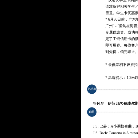
* 欢迎凭学生卡购
请准备好相关学生
留意。学生卡优惠
* 6月30日前，广
广州” - “爱购星海
专属优惠券。成功
定了工银信用卡的
即可用券。每位客户
到先得，领完即止
* 最低票档不设折
* 温馨提示：1.2
管风琴：
伊莎贝尔·德麦尔斯（Is
J.S. 巴赫：A小调协奏曲，
J.S. Bach: Concerto in A mino