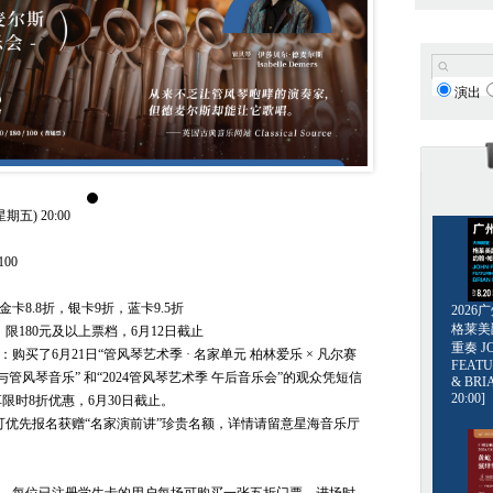
演出
期五) 20:00
 100
金卡8.8折，银卡9折，蓝卡9.5折
202
格莱美爵士
，限180元及以上票档，6月12日截止
重奏 JO
：购买了6月21日“管风琴艺术季 · 名家单元 柏林爱乐 × 凡尔赛
FEATU
与管风琴音乐” 和“2024管风琴艺术季 午后音乐会”的观众凭短信
& BRI
20:00]
限时8折优惠，6月30日截止。
票，可优先报名获赠“名家演前讲”珍贵名额，详情请留意星海音乐厅