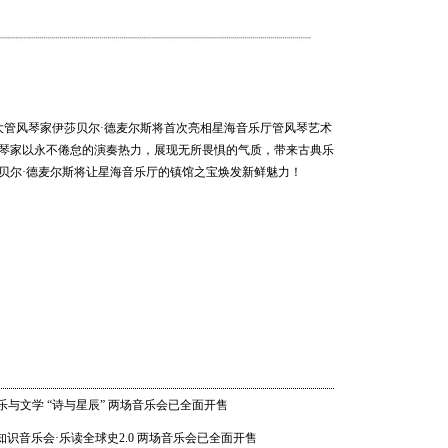
202
尼主题变奏曲
世界音乐
Shankar
ns on a Theme by Paganini
）：沃尔塔瓦河，选自《我的祖国》
: Má Vlast: Vltava
拿大管风琴家伊莎贝尔·德麦尔斯将首次亮相星海音乐厅管风琴艺术
琴家以永不倦怠的演奏热力，展现无所畏惧的气质，带来古典乐
汉努·
编）：飞翔的女武神
贝尔·德麦尔斯将让星海音乐厅的镇馆之宝焕发新鲜魅力！
乐团 20
ide of the Valkyries
21 20:0
改编）：《梁山伯与祝英台》选段
Isabelle Demers): Butterfly Lovers Medley
编）：《火鸟》组曲（1919版本）
畅响湾
 Demers): The Firebird Suite (1919 version)
乐团经典
06 20:0
音乐与文学 “诗与星辰” 两场音乐会已全面开售
 知识音乐会·乐读全球史2.0 两场音乐会已全面开售