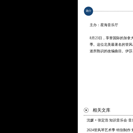
乔治·撒尔本-鲍尔：帕格尼
George Thalben-Ball: Variatio
主办：星海音乐厅
斯美塔那（德麦尔斯 改编
Smetana (arr. Isabelle Demers)
8月23日，享誉国际的加
季。这位北美最著名的管风
瓦格纳（埃德温·勒马尔 改
迷所熟识的改编曲目。伊莎
Wagner (arr. Edwin Lemare): R
何占豪、陈钢（德麦尔斯 
He Zhanhao / Chen Gang (arr. 
斯特拉文斯基（德麦尔斯 改
Igor Stravinsky (arr. Isabelle
* 曲目以演出现场为准
相关文库
沈媛 × 张定浩 知识音乐会·
2024管风琴艺术季·特别制作