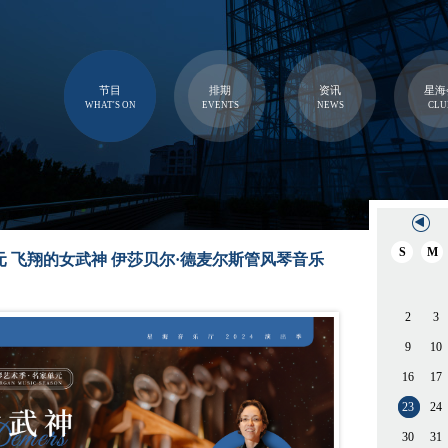
节目
排期
资讯
星海
WHAT'S ON
EVENTS
NEWS
CLU
S
M
单元 飞翔的女武神 伊莎贝尔·德麦尔斯管风琴音乐
2
3
9
10
16
17
23
24
30
31