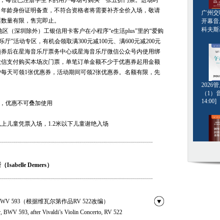
票，每位已注册学生卡的用户每场可购买一张五折门票。进场时
／年龄身份证明备查，不符合资格者将需要补齐全价入场，敬请
广州交响
票数量有限，售完即止。
开幕音
科夫斯基[
东地区（深圳除外）工银信用卡客户在小程序“e生活plus”里的“爱购
音乐厅”活动专区，有机会领取满300元减100元、满600元减200元
领券后在星海音乐厅票务中心或星海音乐厅微信公众号内使用绑
微信支付购买本场次门票，单笔订单金额不少于优惠券起用金额
每天可领1张优惠券，活动期间可领2张优惠券。名额有限，先
。
202
（1）音
14:00]
扣，优惠不可叠加使用
米以上儿童凭票入场，1.2米以下儿童谢绝入场
钢琴名
·格斯坦
abelle Demers）
20:00]
BWV 593（根据维瓦尔第作品RV 522改编）
r, BWV 593, after Vivaldi’s Violin Concerto, RV 522