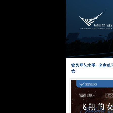
管风琴艺术季 · 名家
会