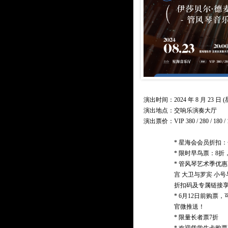
演出时间：2024 年 8 月 23 日 (星
演出地点：交响乐演奏大厅
演出票价：
VIP 380 / 280 / 180 /
* 星海会会员折扣：
* 限时早鸟票：8折
* 管风琴艺术季优惠
宫 大卫与罗宾 小号
折扣码及专属链接享
* 6月12日前购
官微推送！
* 限量长者票7折