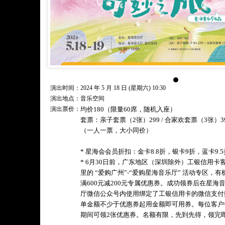
演出时间：2024 年 5 月 18 日 (星期六) 10:30
演出地点：音乐空间
演出票价：
均价180（限量60席，随机入座）
套票：亲子套票（2张）299 / 合家欢套票（3张）3
（一人一票，大小同价）
* 星海会会员折扣：金卡8.8折，银卡9折，蓝卡9
* 6月30日前，广东地区（深圳除外）工银信用卡客户在
里的 “爱购广州”-“爱购星海音乐厅” 活动专区，有
满600元减200元专属优惠券。成功领券后在星海
厅微信公众号内使用绑定了工银信用卡的微信支付
单金额不少于优惠券起用金额即可用券。每位客户
期间可领2张优惠券。名额有限，先到先得，领完