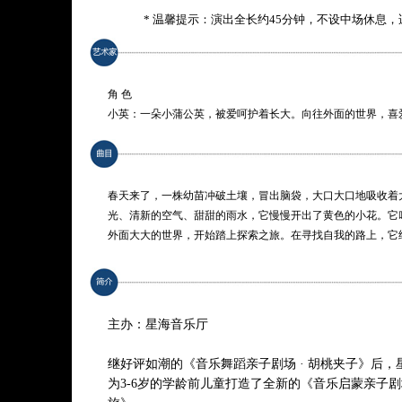
* 温馨提示：演出全长约45分钟，不设中场休息，
角 色
小英：一朵小蒲公英，被爱呵护着长大。向往外面的世界，喜
结识新朋友。
阿布：一只布谷鸟，喜爱旅行，喜爱唱歌。勇敢、坚强，“暖男
演 员
林嘉敏 / 林凡靖 饰 小英
春天来了，一株幼苗冲破土壤，冒出脑袋，大口大口地吸收着
张磊 / 刘甜 饰 阿布 / 键盘手
光、清新的空气、甜甜的雨水，它慢慢开出了黄色的小花。它叫
外面大大的世界，开始踏上探索之旅。在寻找自我的路上，它结
布”，经历了风雨，体会了成长的变化，克服了内心的怯懦，
找到了勇敢的自己。
主办：星海音乐厅
继好评如潮的《音乐舞蹈亲子剧场 · 胡桃夹子》后
为3-6岁的学龄前儿童打造了全新的《音乐启蒙亲子剧场