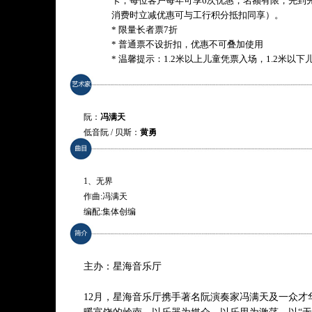
卡，每位客户每年可享6次优惠，名额有限，先到
消费时立减优惠可与工行积分抵扣同享）。
* 限量长者票7折
* 普通票不设折扣，优惠不可叠加使用
* 温馨提示：1.2米以上儿童凭票入场，1.2米以
阮：
冯满天
低音阮 / 贝斯：
黄勇
打击乐 ：
于雷
钢琴：
阿布
电子音乐：
于典
1、无界
音响设计：
沈恬
作曲:冯满天
编配:集体创编
2、帝女花
作曲:于典
主办：星海音乐厅
编配:集体创编
12月，星海音乐厅携手著名阮演奏家冯满天及一众才
3、晚安，广州