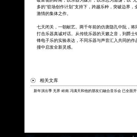
暖富饶的岭南，以乐器为媒介，以乐思为激荡，以“无
作曲:阿布
多的“驻场创作计划”支持下，跨越乐种，突破边界，
编配:集体创编
激情的集体之作。
4、嗯 叹!
七天闭关，一朝献艺。两千年前的仿唐隐孔中阮，将
作曲:冯满天
打击乐器真诚对话。从传统乐器的天籁之音，到爵士
编配:集体创编
锋电子乐的实验表达，不同乐器与声音汇入共同的作
撞中启发全新灵感。
5、渔村小雪
作曲、编配:冯满天、阿布
6、数学摇滚
作曲:于典
相关文库
编配:集体创编
新年演出季 无界·岭南 冯满天和他的朋友们融合音乐会 已全面
7、二郎神搜山
作曲:黄勇
编配:集体创编