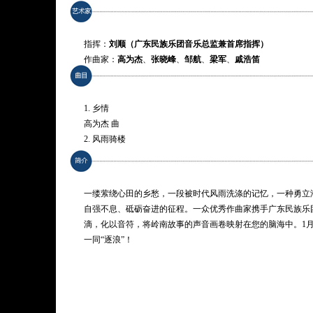
指挥：
刘顺（广东民族乐团音乐总监兼首席指挥）
作曲家：
高为杰
、
张晓峰
、
邹航
、
梁军
、
戚浩笛
演奏：
广东民族乐团
1. 乡情
高为杰 曲
2. 风雨骑楼
梁军 曲
3. 穿林打叶声
张晓峰 曲
一缕萦绕心田的乡愁，一段被时代风雨洗涤的记忆，一种勇立
4. 点都得
自强不息、砥砺奋进的征程。一众优秀作曲家携手广东民族乐
戚浩笛 曲
滴，化以音符，将岭南故事的声音画卷映射在您的脑海中。1月
5. 逐浪
一同“逐浪”！
邹航 曲
第一乐章：筑梦
第二乐章：向海
第三乐章：逐浪