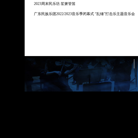
2023周末民乐坊 笙箫管笛
广东民族乐团2022/2023音乐季闭幕式 “乱锤”打击乐主题音乐会