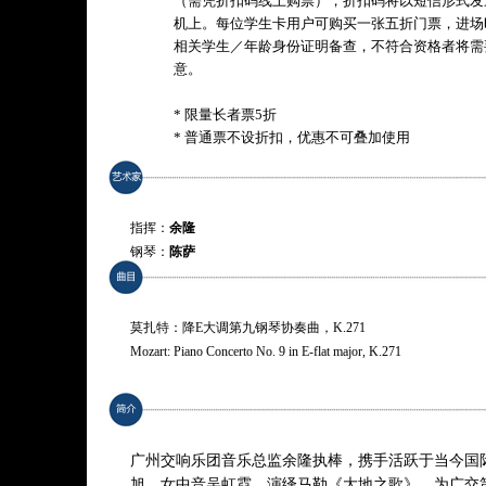
（需凭折扣码线上购票），折扣码将以短信形式发
机上。每位学生卡用户可购买一张五折门票，进场
相关学生／年龄身份证明备查，不符合资格者将需
意。
* 限量长者票5折
* 普通票不设折扣，优惠不可叠加使用
指挥：
余隆
钢琴：
陈萨
男高音：
夏侯金旭
女中音：
吴虹霓
演奏：
广州交响乐团
莫扎特：降E大调第九钢琴协奏曲，K.271
Mozart: Piano Concerto No. 9 in E-flat major, K.271
马勒：《大地之歌》
Mahler: Das Lied von der Erde
广州交响乐团音乐总监余隆执棒，携手活跃于当今国
* 曲目以演出现场为准
旭、女中音吴虹霓，演绎马勒《大地之歌》，为广交第