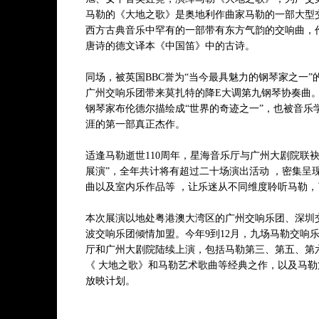
马勒的《大地之歌》是奥地利作曲家马勒的一部大型
西方古典音乐中罕有的一部带有东方气韵的交响曲，
唐诗的德文译本《中国笛》中的古诗。
同场，被英国BBC誉为“当今最具魅力的钢琴家之一
广州交响乐团带来莫扎特的降E大调第九钢琴协奏曲
钢琴家布伦德尔描绘成“世界的奇迹之一”，也被音乐
涯的第一部真正杰作。
适逢马勒逝世110周年，星海音乐厅与广州大剧院联袂推
展演”，全年共计将有超过二十场演出活动 ，密集呈
曲以及室内乐作品等 ，让乐迷从不同维度聆听马勒，
本次展演以地处粤港澳大湾区的广州交响乐团、深圳
波交响乐团倾情加盟。今年9到12月，九场马勒交响
厅和广州大剧院陆续上演，包括马勒第三、第五、第
《 大地之歌》和马勒艺术歌曲等经典之作，以及马勒
放映计划。