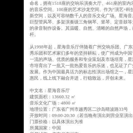
命名，拥有1518座的交响乐演奏大厅、461座的室内
的音乐空间、100座的艺术沙龙空间、作为“演艺+科技”典
新空间，以及可容纳数千人的音乐文化广场。星海音
巨型管风琴、多架演奏级三角钢琴、竖琴、定音鼓等
的录音制作设备。其温暖、自然、清晰的自然声场，
杆。
从1998年起，星海音乐厅伴随着广州交响乐团、广
秀乐团和艺术家们多年的坚持耕耘，使广州成为中国
一流的声场、优质的服务和专业策划及市场培育，星
市培育出了一批又一批热爱音乐的乐迷，也见证了广
发展。作为中国最具活力的标志性演出场馆之一，星
惠民，线上线下融合并进，行稳致远，开创未来。
中文名：星海音乐厅
建筑面积：13660.32 ㎡
音乐文化广场：4800 ㎡
地理位置：广东省广州市越秀区二沙岛晴波路33号
开放时间：09:00-20:30（若当晚有演出则营业至演
门票价格：以具体演出为准
所属国家：中国